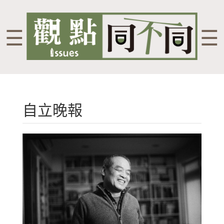
☰
☰
自立晚報