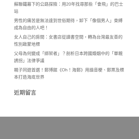
蘇聯鐵幕下的公路探險：用20年找尋那些「會飛」的巴士
站
男性的痛苦是無法達到世俗期待，卸下「像個男人」束縛
成為自由的人吧！
女人自己的房間：女書店從讀書空間，轉為台灣最友善的
性別啟蒙地標
父母為何變成「綁架者」？剖析日本跨國婚姻中的「單親
誘拐」法律爭議
親子同遊首選！郵博館《Oh！海郵》用諧音梗、郵票及標
本打造海底世界
近期留言