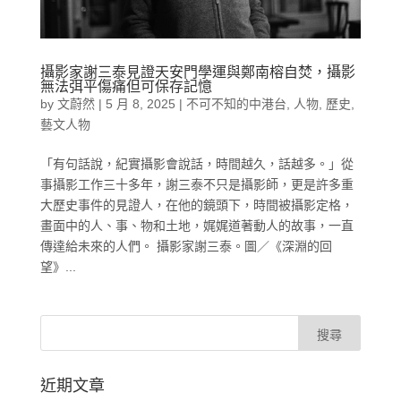
攝影家謝三泰見證天安門學運與鄭南榕自焚，攝影
無法弭平傷痛但可保存記憶
by
文蔚然
|
5 月 8, 2025
|
不可不知的中港台
,
人物
,
歷史
,
藝文人物
「有句話說，紀實攝影會說話，時間越久，話越多。」從
事攝影工作三十多年，謝三泰不只是攝影師，更是許多重
大歷史事件的見證人，在他的鏡頭下，時間被攝影定格，
畫面中的人、事、物和土地，娓娓道著動人的故事，一直
傳達給未來的人們。 攝影家謝三泰。圖／《深淵的回
望》...
近期文章