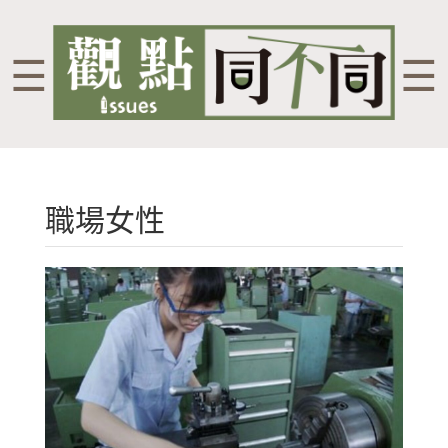
☰
☰
職場女性