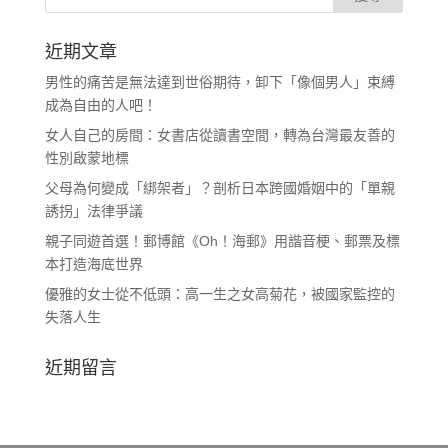
近期文章
男性的痛苦是無法達到世俗期待，卸下「像個男人」束縛
成為自由的人吧！
女人自己的房間：女書店從讀書空間，轉為台灣最友善的
性別啟蒙地標
父母為何變成「綁架者」？剖析日本跨國婚姻中的「單親
誘拐」法律爭議
親子同遊首選！郵博館《Oh！海郵》用諧音梗、郵票及標
本打造海底世界
優雅的女士從不低頭：高一生之女高菊花，被國家監控的
失落人生
近期留言