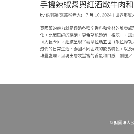
手搗辣椒醬與紅酒燉牛肉和
by
侯羽穎(暹羅猴老大)
|
7 月 10, 2024
|
世界那麼
泰國菜的魅力就是透過各種辛香料和食材的堆疊處
化，比起單純的聽講，更希望能透過「視吃」，讓
《大長今》，細膩呈現了泰皇拉瑪五世（朱拉隆功大
娘們的日常生活、泰國不同區域的飲食特色，以及
堆疊處理，呈現出層次豐富的香氣和口感。劇照／《愛
© 財團法人公