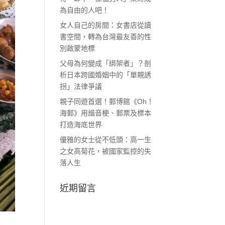
為自由的人吧！
女人自己的房間：女書店從讀
書空間，轉為台灣最友善的性
別啟蒙地標
父母為何變成「綁架者」？剖
析日本跨國婚姻中的「單親誘
拐」法律爭議
親子同遊首選！郵博館《Oh！
海郵》用諧音梗、郵票及標本
打造海底世界
優雅的女士從不低頭：高一生
之女高菊花，被國家監控的失
落人生
近期留言