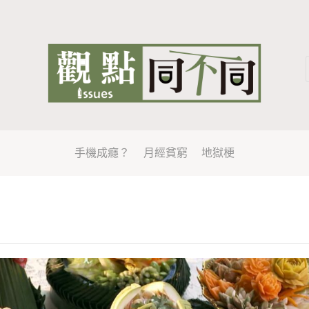
手機成癮？
月經貧窮
地獄梗