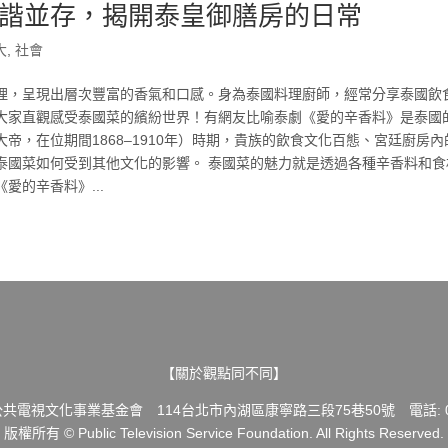
諧並存，揭開泰皇御膳房的日常
大
,
社會
理，呈現出層次豐富的香氣和口感。身為泰國料理廚師，經常分享泰國飲
大家直觀感受泰國菜的繽紛世界！有網友比喻泰劇《愛的辛香料》是泰國
帝，在位期間1868–1910年）時期，貴族的飲食文化百態、宮廷廚房內
泰國菜如何受到其他文化的影響。 泰國菜的魅力就是透過各種辛香料和食
的辛香料》...
【關於觀點同不同】
共電視文化事業基金會 114台北市內湖區康寧路三段75巷50號 電話: 02-
版權所有 © Public Television Service Foundation. All Rights Reserved.