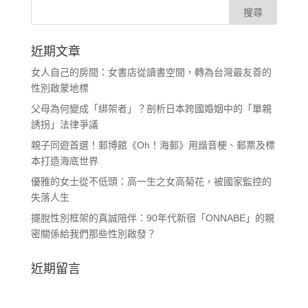
近期文章
女人自己的房間：女書店從讀書空間，轉為台灣最友善的
性別啟蒙地標
父母為何變成「綁架者」？剖析日本跨國婚姻中的「單親
誘拐」法律爭議
親子同遊首選！郵博館《Oh！海郵》用諧音梗、郵票及標
本打造海底世界
優雅的女士從不低頭：高一生之女高菊花，被國家監控的
失落人生
擺脫性別框架的真誠陪伴：90年代新宿「ONNABE」的親
密關係給我們那些性別啟發？
近期留言