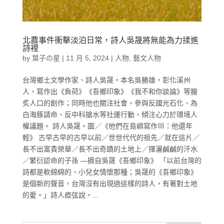
北農事件衝擊淡泊日常，詩人吳晟將無能為力揉進
詩裡
by
葉子の星
|
11 月 5, 2024
|
人物
,
藝文人物
台灣鄉土文學作家、詩人吳晟，本名吳勝雄，彰化溪州
人，寫作出《負荷》《吾鄉印象》《我不和你談論》等膾
炙人口的創作；同時他也關注社會，參與反國光石化、為
白海豚請命、反中科搶水等社運行動，傾注心力於環境人
權議題。 詩人吳晟。圖／《他們在島嶼寫作Ⅲ：他還年
輕》 古早古早的古早以前／世世代代的祖先／就在這片／
長不出富貴榮華／長不出奇蹟的土地上／揮灑鹹鹹的汗水
／繁衍認命的子孫 —摘自吳晟《吾鄉印象》 「以前台灣的
詩都是軟綿綿的、小兒女情懷那種；吳晟的《吾鄉印象》
是個新的聲音，台灣沒有出現過這樣的詩人，有著對土地
的愛。」詩人瘂弦說。...