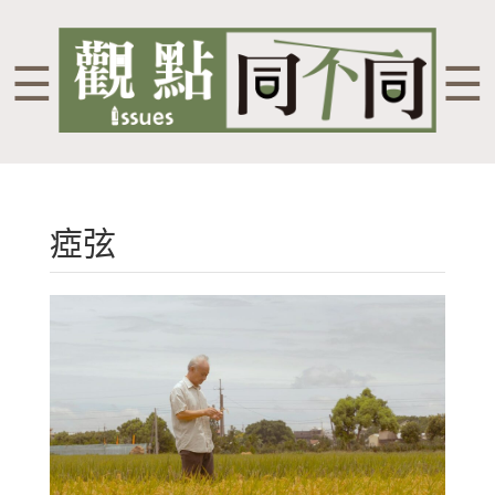
☰
☰
瘂弦