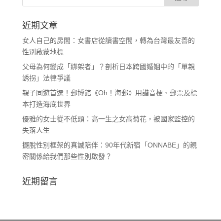
近期文章
女人自己的房間：女書店從讀書空間，轉為台灣最友善的
性別啟蒙地標
父母為何變成「綁架者」？剖析日本跨國婚姻中的「單親
誘拐」法律爭議
親子同遊首選！郵博館《Oh！海郵》用諧音梗、郵票及標
本打造海底世界
優雅的女士從不低頭：高一生之女高菊花，被國家監控的
失落人生
擺脫性別框架的真誠陪伴：90年代新宿「ONNABE」的親
密關係給我們那些性別啟發？
近期留言