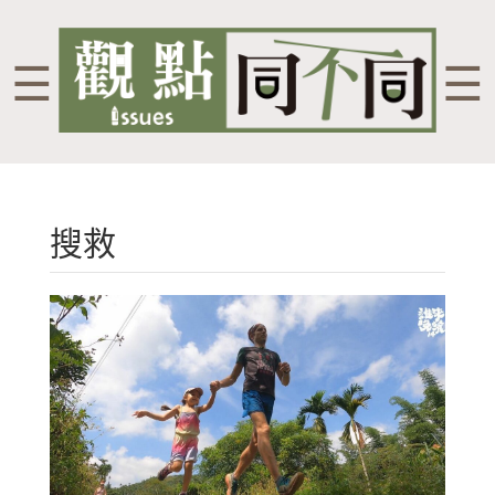
☰
☰
搜救