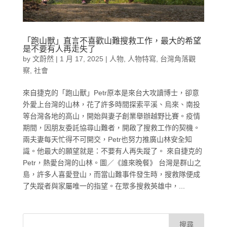
「跑山獸」直言不喜歡山難搜救工作，最大的希望
是不要有人再走失了
by
文蔚然
|
1 月 17, 2025
|
人物
,
人物特寫
,
台灣角落觀
察
,
社會
來自捷克的「跑山獸」Petr原本是來台大攻讀博士，卻意
外愛上台灣的山林，花了許多時間探索平溪、烏來、南投
等台灣各地的高山，開始與妻子創業舉辦越野比賽。疫情
期間，因朋友委託協尋山難者，開啟了搜救工作的契機。
兩夫妻每天忙得不可開交，Petr也努力推廣山林安全知
識。他最大的願望就是：不要有人再失蹤了。 來自捷克的
Petr，熱愛台灣的山林。圖／《誰來晚餐》 台灣是群山之
島，許多人喜愛登山，而當山難事件發生時，搜救隊便成
了失蹤者與家屬唯一的指望。在眾多搜救英雄中，...