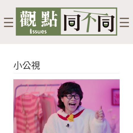
☰
☰
小公視