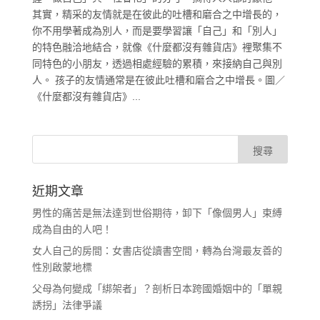
其實，精采的友情就是在彼此的吐槽和磨合之中增長的，
你不用學著成為別人，而是要學習讓「自己」和「別人」
的特色融洽地結合，就像《什麼都沒有雜貨店》裡聚集不
同特色的小朋友，透過相處經驗的累積，來接納自己與別
人。 孩子的友情通常是在彼此吐槽和磨合之中增長。圖／
《什麼都沒有雜貨店》...
近期文章
男性的痛苦是無法達到世俗期待，卸下「像個男人」束縛
成為自由的人吧！
女人自己的房間：女書店從讀書空間，轉為台灣最友善的
性別啟蒙地標
父母為何變成「綁架者」？剖析日本跨國婚姻中的「單親
誘拐」法律爭議