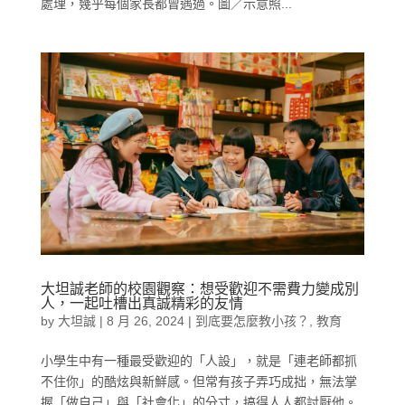
處理，幾乎每個家長都曾遇過。圖／示意照...
大坦誠老師的校園觀察：想受歡迎不需費力變成別
人，一起吐槽出真誠精彩的友情
by
大坦誠
|
8 月 26, 2024
|
到底要怎麼教小孩？
,
教育
小學生中有一種最受歡迎的「人設」，就是「連老師都抓
不住你」的酷炫與新鮮感。但常有孩子弄巧成拙，無法掌
握「做自己」與「社會化」的分寸，搞得人人都討厭他。