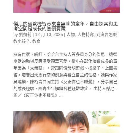
傑尼的幽默機智竟來自無聊的童年，自由探索與思
考空間是成長的無價寶藏
by
劉凱莉
|
12 月 10, 2025
|
人物
,
人物特寫
,
到底要怎麼
教小孩？
,
教育
擁有作家、網紅、哈哈台主持人等多重身分的傑尼，機智
幽默的臨場反應深受觀眾喜愛，從小在彰化海邊成長的童
年因為「太無聊」，常跟同儕發明遊戲、找樂子、上圖書
館，培養出天馬行空的創意與獨立自主的性格。她與作家
吳曉樂、陳栢青共同主持《反正你也不睡覺》，分享自己
的成長經驗，陪青少年解鎖各種疑難雜症。 主持人傑尼。
圖／《反正你也不睡覺》...