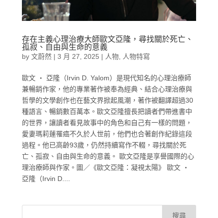
存在主義心理治療大師歐文亞隆，尋找關於死亡、
孤寂、自由與生命的意義
by
文蔚然
|
3 月 27, 2025
|
人物
,
人物特寫
歐文 ‧ 亞隆（Irvin D. Yalom）是現代知名的心理治療師
兼暢銷作家，他的專業著作被奉為經典、結合心理治療與
哲學的文學創作也在藝文界掀起風潮，著作被翻譯超過30
種語言、暢銷數百萬本。歐文亞隆擅長把讀者們帶進書中
的世界，讓讀者看見故事中的角色和自己有一樣的問題，
愛妻瑪莉蓮罹癌不久於人世前，他們也合著創作紀錄這段
過程。他已高齡93歲，仍然持續寫作不輟，尋找關於死
亡、孤寂、自由與生命的意義。 歐文亞隆是享譽國際的心
理治療師與作家。圖／《歐文亞隆：凝視太陽》 歐文 ‧
亞隆（Irvin D....