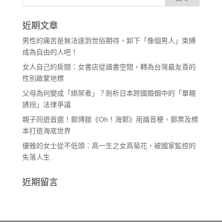
近期文章
男性的痛苦是無法達到世俗期待，卸下「像個男人」束縛
成為自由的人吧！
女人自己的房間：女書店從讀書空間，轉為台灣最友善的
性別啟蒙地標
父母為何變成「綁架者」？剖析日本跨國婚姻中的「單親
誘拐」法律爭議
親子同遊首選！郵博館《Oh！海郵》用諧音梗、郵票及標
本打造海底世界
優雅的女士從不低頭：高一生之女高菊花，被國家監控的
失落人生
近期留言