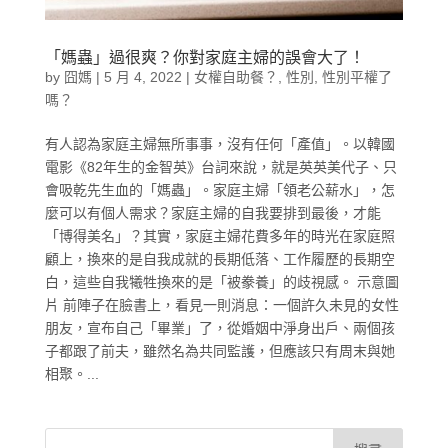
「媽蟲」過很爽？你對家庭主婦的誤會大了！
by
囧媽
|
5 月 4, 2022
|
女權自助餐？
,
性別
,
性別平權了
嗎？
有人認為家庭主婦無所事事，沒有任何「產值」。以韓國
電影《82年生的金智英》台詞來說，就是英英美代子、只
會吸乾先生血的「媽蟲」。家庭主婦「領老公薪水」，怎
麼可以有個人需求？家庭主婦的自我要排到最後，才能
「博得美名」？其實，家庭主婦花費多年的時光在家庭照
顧上，換來的是自我成就的長期低落、工作履歷的長期空
白，這些自我犧牲換來的是「被豢養」的歧視感。 示意圖
片 前陣子在臉書上，看見一則消息：一個許久未見的女性
朋友，宣布自己「畢業」了，從婚姻中淨身出戶、兩個孩
子都跟了前夫，雖然名為共同監護，但應該只有周末與她
相聚。...