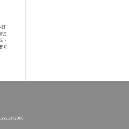
的好
督徒
帝，
都知
26332000