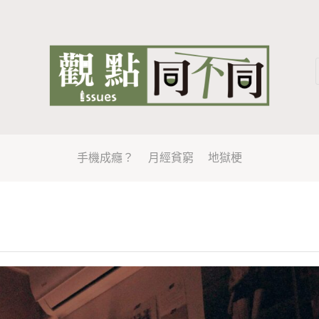
手機成癮？
月經貧窮
地獄梗