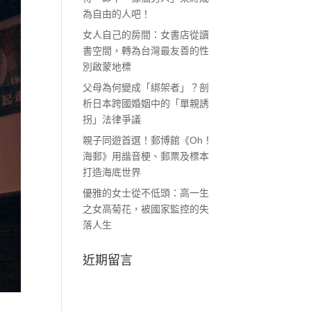
為自由的人吧！
女人自己的房間：女書店從讀
書空間，轉為台灣最友善的性
別啟蒙地標
父母為何變成「綁架者」？剖
析日本跨國婚姻中的「單親誘
拐」法律爭議
親子同遊首選！郵博館《Oh！
海郵》用諧音梗、郵票及標本
打造海底世界
優雅的女士從不低頭：高一生
之女高菊花，被國家監控的失
落人生
近期留言