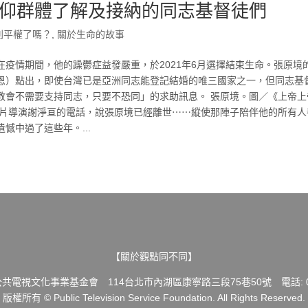
仰群體了解及接納的同志基督徒們
別平權了嗎？
,
關於生命的故事
疫情期間，他的躁鬱症益發嚴重，於2021年6月選擇結束生命。張原境
恩）點出，即使台灣已是亞洲同志能登記結婚的唯三國家之一，但同志基
教會不需要支持同志，只要不恐同」的求助訊息。 張原境。圖／《上帝上
錄片導演謝淨亘的電話，說張原境已經離世⋯⋯縱使那陣子陪伴他的所有人
憾中過了這些年。...
【關於觀點同不同】
共電視文化事業基金會 114台北市內湖區康寧路三段75巷50號 電話: 02-
版權所有 © Public Television Service Foundation. All Rights Reserved.