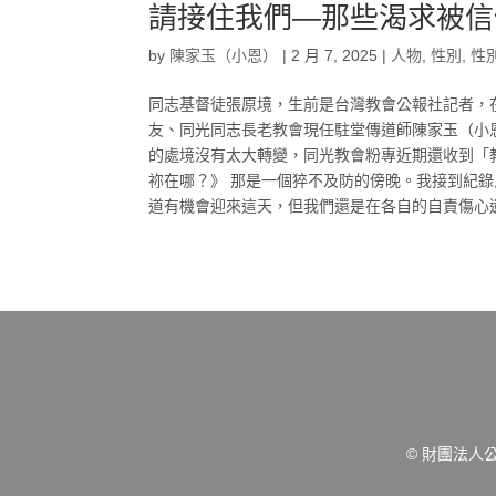
請接住我們—那些渴求被信
by
陳家玉（小恩）
|
2 月 7, 2025
|
人物
,
性別
,
性
同志基督徒張原境，生前是台灣教會公報社記者，在
友、同光同志長老教會現任駐堂傳道師陳家玉（小
的處境沒有太大轉變，同光教會粉專近期還收到「
祢在哪？》 那是一個猝不及防的傍晚。我接到紀
道有機會迎來這天，但我們還是在各自的自責傷心遺
© 財團法人公