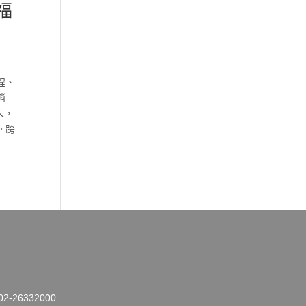
福
程、
消
末，
。跨
26332000