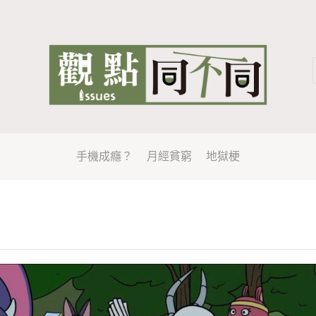
手機成癮？
月經貧窮
地獄梗