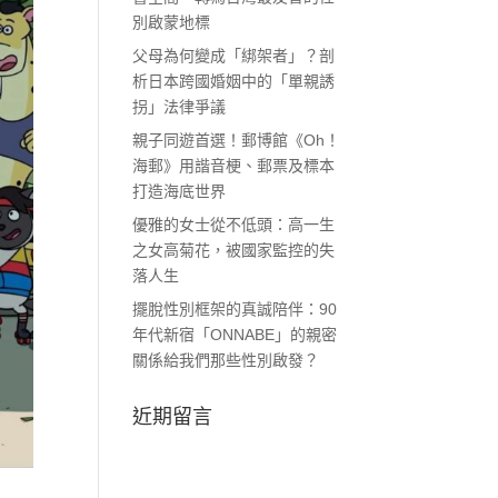
別啟蒙地標
父母為何變成「綁架者」？剖
析日本跨國婚姻中的「單親誘
拐」法律爭議
親子同遊首選！郵博館《Oh！
海郵》用諧音梗、郵票及標本
打造海底世界
優雅的女士從不低頭：高一生
之女高菊花，被國家監控的失
落人生
擺脫性別框架的真誠陪伴：90
年代新宿「ONNABE」的親密
關係給我們那些性別啟發？
近期留言