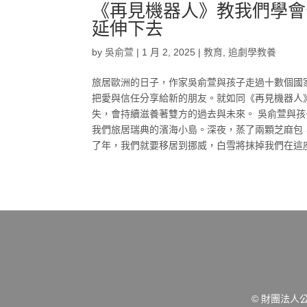
《再見機器人》教我們學會
延伸下去
by
吳俞萱
|
1 月 2, 2025
|
教育
,
追劇學教養
旅居歐洲的日子，作家吳俞萱與孩子走過十數個國
把愛與信任分享給新的朋友。就如同《再見機器人
失，會持續滋養著雙方的過去與未來。 吳俞萱與孩
我們旅居瑞典的濱海小島。深夜，蒸了兩顆芝麻包
了年，我們就要移居到挪威，白雪將抹掉我們在這座
© 財團法人公