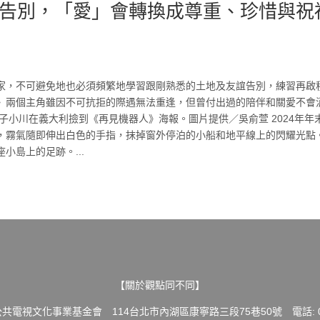
告別，「愛」會轉換成尊重、珍惜與祝
家，不可避免地也必須頻繁地學習跟剛熟悉的土地及友誼告別，練習再啟
》兩個主角雖因不可抗拒的際遇無法重逢，但曾付出過的陪伴和關愛不會
子小川在義大利撿到《再見機器人》海報。圖片提供／吳俞萱 2024年年
，霧氣隨即伸出白色的手指，抹掉窗外停泊的小船和地平線上的閃耀光點
小島上的足跡。...
【關於觀點同不同】
共電視文化事業基金會 114台北市內湖區康寧路三段75巷50號 電話: 02-