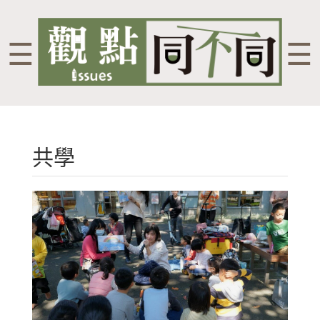
☰
☰
共學