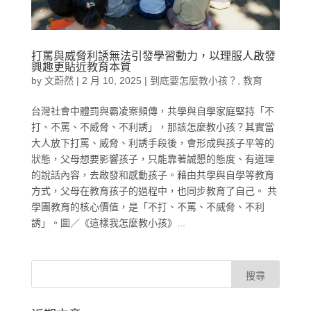
打罵與威脅利誘無法引發學習動力，以理服人啟發
興趣更貼近教育本質
by
文蔚然
|
2 月 10, 2025
|
到底要怎麼教小孩？
,
教育
台灣社會中體罰與霸凌案頻傳，共學與自學家庭堅持「不
打、不罵、不威脅、不利誘」，那該怎麼教小孩？其實當
大人放下打罵、威脅、利誘手段後，會形成與孩子平等的
狀態，父母想要影響孩子，只能靠著誠懇的態度、有道理
的說話內容，去啟發和感動孩子。藉由共學與自學等教育
方式，父母在教育孩子的過程中，也同步教育了自己。 共
學團教育的核心價值，是「不打、不罵、不威脅、不利
誘」。圖／《這樣我怎麼教小孩》...