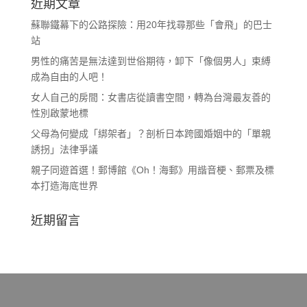
近期文章
蘇聯鐵幕下的公路探險：用20年找尋那些「會飛」的巴士
站
男性的痛苦是無法達到世俗期待，卸下「像個男人」束縛
成為自由的人吧！
女人自己的房間：女書店從讀書空間，轉為台灣最友善的
性別啟蒙地標
父母為何變成「綁架者」？剖析日本跨國婚姻中的「單親
誘拐」法律爭議
親子同遊首選！郵博館《Oh！海郵》用諧音梗、郵票及標
本打造海底世界
近期留言