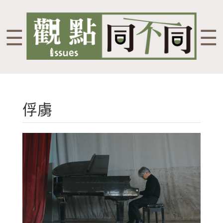
☰
☰
俘虜