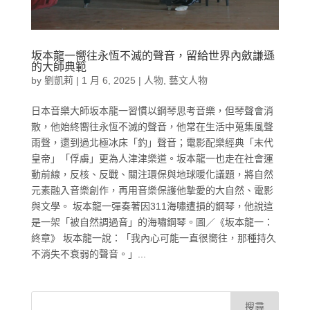
坂本龍一嚮往永恆不滅的聲音，留給世界內斂謙遜
的大師典範
by
劉凱莉
|
1 月 6, 2025
|
人物
,
藝文人物
日本音樂大師坂本龍一習慣以鋼琴思考音樂，但琴聲會消
散，他始終嚮往永恆不滅的聲音，他常在生活中蒐集風聲
雨聲，還到過北極冰床「釣」聲音；電影配樂經典「末代
皇帝」「俘虜」更為人津津樂道。坂本龍一也走在社會運
動前線，反核、反戰、關注環保與地球暖化議題，將自然
元素融入音樂創作，再用音樂保護他摯愛的大自然、電影
與文學。 坂本龍一彈奏著因311海嘯遭損的鋼琴，他說這
是一架「被自然調過音」的海嘯鋼琴。圖／《坂本龍一：
終章》 坂本龍一說：「我內心可能一直很嚮往，那種持久
不消失不衰弱的聲音。」...