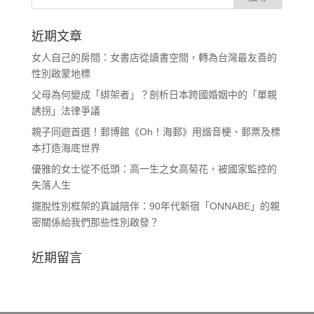
近期文章
女人自己的房間：女書店從讀書空間，轉為台灣最友善的
性別啟蒙地標
父母為何變成「綁架者」？剖析日本跨國婚姻中的「單親
誘拐」法律爭議
親子同遊首選！郵博館《Oh！海郵》用諧音梗、郵票及標
本打造海底世界
優雅的女士從不低頭：高一生之女高菊花，被國家監控的
失落人生
擺脫性別框架的真誠陪伴：90年代新宿「ONNABE」的親
密關係給我們那些性別啟發？
近期留言