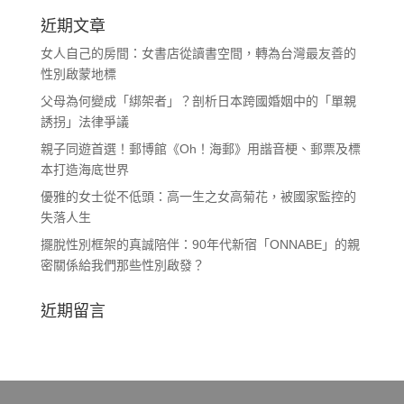
近期文章
女人自己的房間：女書店從讀書空間，轉為台灣最友善的
性別啟蒙地標
父母為何變成「綁架者」？剖析日本跨國婚姻中的「單親
誘拐」法律爭議
親子同遊首選！郵博館《Oh！海郵》用諧音梗、郵票及標
本打造海底世界
優雅的女士從不低頭：高一生之女高菊花，被國家監控的
失落人生
擺脫性別框架的真誠陪伴：90年代新宿「ONNABE」的親
密關係給我們那些性別啟發？
近期留言