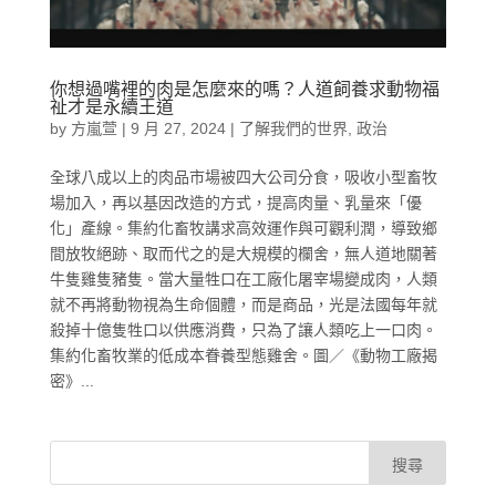
你想過嘴裡的肉是怎麼來的嗎？人道飼養求動物福
祉才是永續王道
by
方嵐萱
|
9 月 27, 2024
|
了解我們的世界
,
政治
全球八成以上的肉品市場被四大公司分食，吸收小型畜牧
場加入，再以基因改造的方式，提高肉量、乳量來「優
化」產線。集約化畜牧講求高效運作與可觀利潤，導致鄉
間放牧絕跡、取而代之的是大規模的欄舍，無人道地關著
牛隻雞隻豬隻。當大量牲口在工廠化屠宰場變成肉，人類
就不再將動物視為生命個體，而是商品，光是法國每年就
殺掉十億隻牲口以供應消費，只為了讓人類吃上一口肉。
集約化畜牧業的低成本眷養型態雞舍。圖／《動物工廠揭
密》...