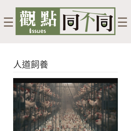
☰
☰
人道飼養