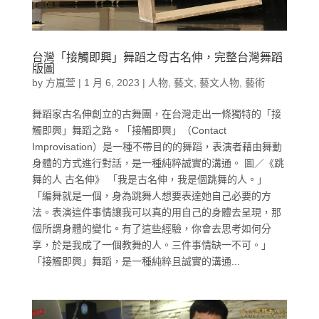
台灣「接觸即興」舞蹈之母古名伸，完整台灣舞蹈
版圖
by
方嵐萱
|
1 月 6, 2023
|
人物
,
藝文
,
藝文人物
,
藝術
舞蹈家古名伸創立的古舞團，在台灣走出一條獨特的「接
觸即興」舞蹈之路。「接觸即興」（Contact
Improvisation）是一種不帶目的的舞蹈，表演者藉由舞動
身體的方式進行對話，是一種純粹誠實的溝通。 圖／《跳
舞的人 古名伸》 「我是古名伸，我是個跳舞的人。」
「編舞就是一個，身為跳舞人想要表達她自己必要的方
法。表演這件事情讓我可以真的用自己的身體去呈現，那
個所謂身體的變化。有了這些經驗，你會去思考如何分
享，於是我成了一個教舞的人。三件事情缺一不可。」
「接觸即興」舞蹈，是一種純粹且誠實的溝通...