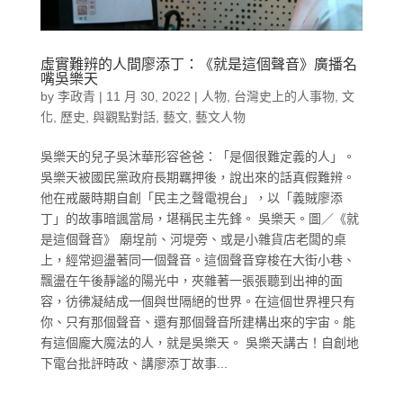
虛實難辨的人間廖添丁：《就是這個聲音》廣播名
嘴吳樂天
by
李政青
|
11 月 30, 2022
|
人物
,
台灣史上的人事物
,
文
化
,
歷史
,
與觀點對話
,
藝文
,
藝文人物
吳樂天的兒子吳沐華形容爸爸：「是個很難定義的人」。
吳樂天被國民黨政府長期羈押後，說出來的話真假難辨。
他在戒嚴時期自創「民主之聲電視台」，以「義賊廖添
丁」的故事暗諷當局，堪稱民主先鋒。 吳樂天。圖／《就
是這個聲音》 廟埕前、河堤旁、或是小雜貨店老闆的桌
上，經常迴盪著同一個聲音。這個聲音穿梭在大街小巷、
飄盪在午後靜謐的陽光中，夾雜著一張張聽到出神的面
容，彷彿凝結成一個與世隔絕的世界。在這個世界裡只有
你、只有那個聲音、還有那個聲音所建構出來的宇宙。能
有這個龐大魔法的人，就是吳樂天。 吳樂天講古！自創地
下電台批評時政、講廖添丁故事...