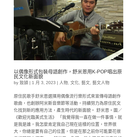
以偶像形式包裝母語創作，舒米恩用K-POP唱出原
民文化新面貌
by
致頴
|
1 月 3, 2023
|
人物
,
文化
,
藝文
,
藝文人物
原住民歌手舒米恩選擇用偶像流行樂形式來宣傳母語創作
歌曲，也創辦阿米斯音樂節等活動，持續努力為原住民文
化找到新的應用方法，產生時代的新面貌。 舒米恩。圖／
《歡迎光臨美式生活》 「我覺得我一直在做一件事情，就
是我是誰，我怎麼肯定我自己現在這樣的位置，世界很
大，你總是要有自己的位置，但是在那之前你可能要花很