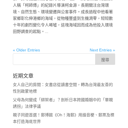
人稱「柯師傅」的紀錄片導演柯金源，長期關注台灣環
境、自然生態、環境變遷與公害事件。成長過程中他看著
家鄉彰化伸港鄉的海域，從物種豐盛到生機凋零，短短數
十年的劇烈變化令人唏噓，這塊海域因而成為他投入環境
田野調查的起點。...
« Older Entries
Next Entries »
近期文章
女人自己的房間：女書店從讀書空間，轉為台灣最友善的
性別啟蒙地標
父母為何變成「綁架者」？剖析日本跨國婚姻中的「單親
誘拐」法律爭議
親子同遊首選！郵博館《Oh！海郵》用諧音梗、郵票及標
本打造海底世界