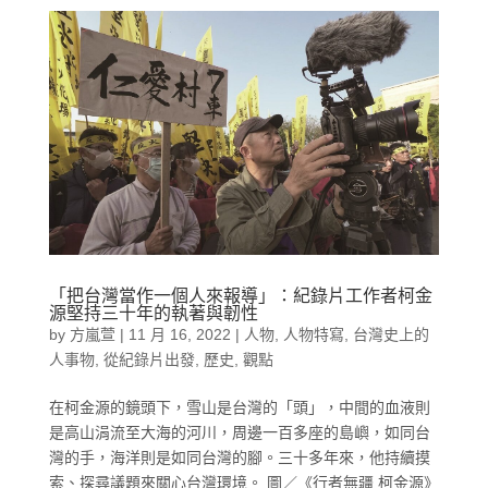
「把台灣當作一個人來報導」：紀錄片工作者柯金
源堅持三十年的執著與韌性
by
方嵐萱
|
11 月 16, 2022
|
人物
,
人物特寫
,
台灣史上的
人事物
,
從紀錄片出發
,
歷史
,
觀點
在柯金源的鏡頭下，雪山是台灣的「頭」，中間的血液則
是高山涓流至大海的河川，周邊一百多座的島嶼，如同台
灣的手，海洋則是如同台灣的腳。三十多年來，他持續摸
索、探尋議題來關心台灣環境。 圖／《行者無疆 柯金源》