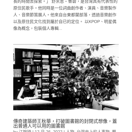
長的時間去探索。」 舒米恩‧魯碧，是台灣具有代表性的
原住民歌手。他同時是一位詞曲創作者、演員、音樂製作
人、音樂節策展人。他來自台東都蘭部落，透過音樂創作
以及原住民文化找到屬於自已的定位。 以KPOP、明星偶
像為概念，包裝個人專輯...
傳奇建築師王秋華，打破圖書館的封閉式想像，蓋
出普通人可以用的圖書館
by
江婉琦
|
12 月 26, 2022
|
人物
,
台灣史上的人事物
,
歷