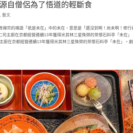
源自僧侶為了悟道的輕斷食
,
藝文
佛教禪宗的禪語「祇是未在」中的未在，意思是「還沒到啊！尚未啊！修行
仁司主廚在京都經營連續13年獲得米其林三星殊榮的茶懷石料亭「未在」
主廚在京都經營連續13年獲得米其林三星殊榮的茶懷石料亭「未在」。