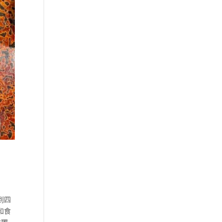
到四
和食