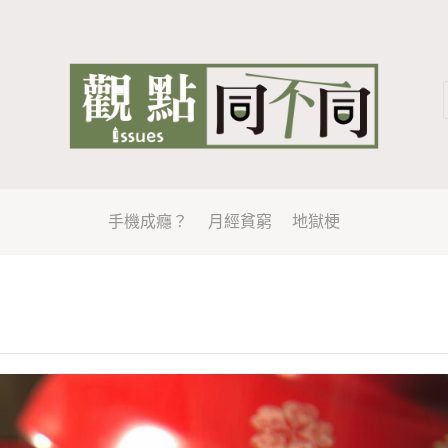
手機成癮？
月經貧窮
地獄梗