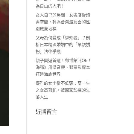
為自由的人吧！
女人自己的房間：女書店從讀
書空間，轉為台灣最友善的性
別啟蒙地標
父母為何變成「綁架者」？剖
析日本跨國婚姻中的「單親誘
拐」法律爭議
親子同遊首選！郵博館《Oh！
海郵》用諧音梗、郵票及標本
打造海底世界
優雅的女士從不低頭：高一生
之女高菊花，被國家監控的失
落人生
近期留言