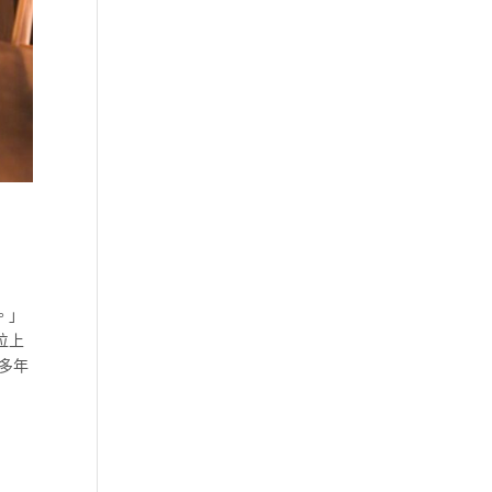
。」
位上
多年