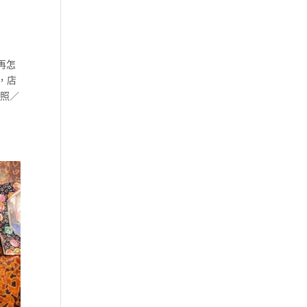
再怎
，店
劇照／