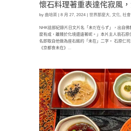
懷石料理著重表達侘寂風，
by
曲培棻
|
8 月 27, 2024
|
世界那麼大
,
文化
,
社會
NHK這部紀錄片日文片名「未だ在らず」，出自
麼有成，離臻於化境還遠著呢。」本片主人翁石原
名即取自他做為座右銘的「未在」二字。 石原仁司
《京都食未在》...