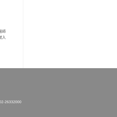
，
醫師
號入
26332000