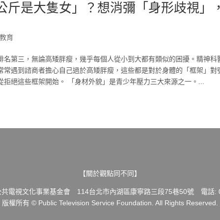
52公斤是大隻女」？想消彌「身形歧視」
教育
排名第三，無論高矮胖瘦，幾乎每個人從小到大都有類似的困擾。精神科
常常遇到諮商者擔心自己過於高矮胖瘦，這些都是對於身體的「框架」對
拒絕這些框架開始。 「身材外貌」是青少年壓力三大來源之一。...
【關於觀點同不同】
共電視文化事業基金會 114台北市內湖區康寧路三段75巷50號 電話: 02-
版權所有 © Public Television Service Foundation. All Rights Reserved.