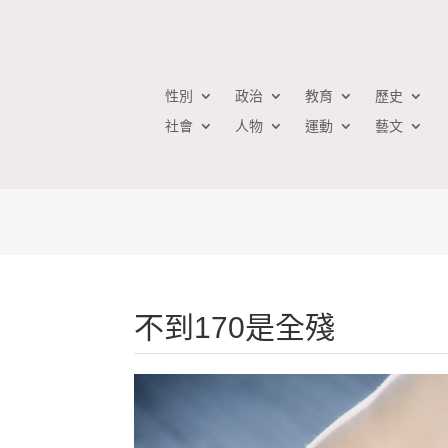
性別
政治
教育
歷史
社會
人物
運動
藝文
不到170是全殘