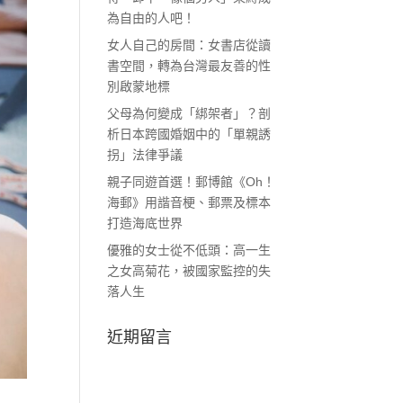
為自由的人吧！
女人自己的房間：女書店從讀
書空間，轉為台灣最友善的性
別啟蒙地標
父母為何變成「綁架者」？剖
析日本跨國婚姻中的「單親誘
拐」法律爭議
親子同遊首選！郵博館《Oh！
海郵》用諧音梗、郵票及標本
打造海底世界
優雅的女士從不低頭：高一生
之女高菊花，被國家監控的失
落人生
近期留言