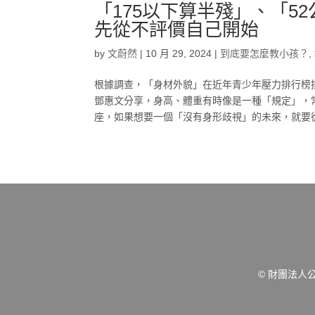
「175以下算半殘」、「
先從不評價自己開始
by
文蔚然
|
10 月 29, 2024
|
到底要怎麼教小孩？
,
根據調查，「身材外貌」在近年青少年壓力排行榜
鄧惠文分享，身高、體重有時像是一種「規定」，
座，如果想要一個「沒有身形歧視」的未來，就要從
© 財團法人公