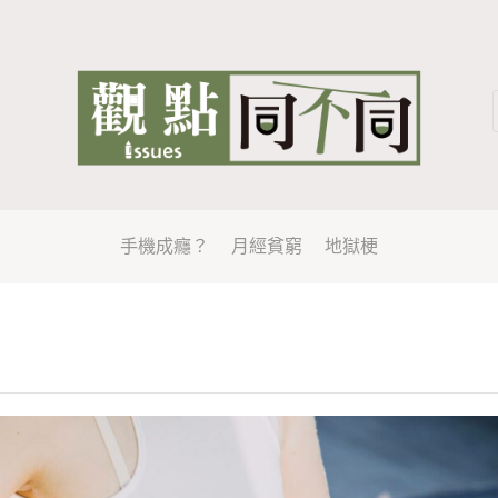
手機成癮？
月經貧窮
地獄梗