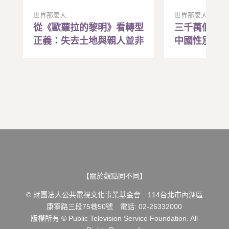
世界那麼大
世界那麼大
從《歐蘿拉的黎明》看轉型
三千萬個找
正義：失去土地與親人並非
中國性別失
遙遠記憶，在苦難中找到行
「約會教練
動的希望與勇氣
效藥？
【關於觀點同不同】
© 財團法人公共電視文化事業基金會 114台北市內湖區
康寧路三段75巷50號 電話: 02-26332000
版權所有 © Public Television Service Foundation. All