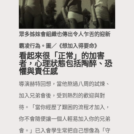
眾多姊妹會組織也傳出令人乍舌的迎新
霸凌行為。圖／《想加入得要命》
看起來很「正常」的加害
者，心理狀態包括陶醉、恐
懼與責任感
導演赫特回想，當他熬過八周的試煉、
加入兄弟會後，受到熱烈的歡迎與對
待。「當你經歷了艱困的流程才加入，
你不會隨便讓一個人輕易加入你的兄弟
會。」已入會學生常把自己想像為「守