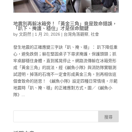
地震別再躲冰箱旁！「黃金三角」竟是致命錯誤，
「趴下、掩護、穩住」才是保命關鍵
by
文蔚然
|
1 月 20, 2026
|
台灣角落觀察
,
社會
發生地震的正確應變三字訣「趴、掩、穩」： 趴下降低重
心，避免跌倒；躲在堅固桌子下尋求掩護，保護頭頸；抓
牢桌腳穩住身體，直到搖晃停止。網路流傳躲在冰箱旁形
成「黃金三角」的說法，經《鹹魚小隊》與消防隊實驗測
試證明，掉落的石塊不一定會形成黃金三角，別再相信這
個會致命的迷思！ 《鹹魚小隊》設定四種日常情境，示範
地震時「趴、掩、穩」的正確應對方式。圖／《鹹魚小
隊》...