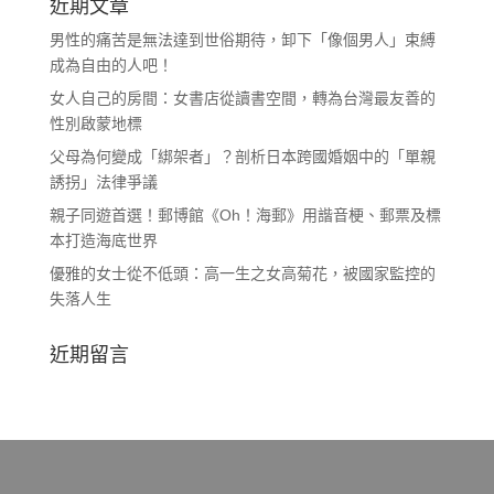
近期文章
男性的痛苦是無法達到世俗期待，卸下「像個男人」束縛
成為自由的人吧！
女人自己的房間：女書店從讀書空間，轉為台灣最友善的
性別啟蒙地標
父母為何變成「綁架者」？剖析日本跨國婚姻中的「單親
誘拐」法律爭議
親子同遊首選！郵博館《Oh！海郵》用諧音梗、郵票及標
本打造海底世界
優雅的女士從不低頭：高一生之女高菊花，被國家監控的
失落人生
近期留言