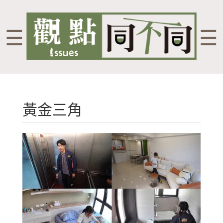
☰
☰
黃金三角