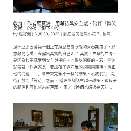
教育工作者羅寶鴻：用等待與安全感，陪伴「微笑
憂鬱」的孩子卸下心防
by
羅寶鴻
|
6 月 30, 2026
|
到底要怎麼教小孩？
,
教育
是什麼原因會讓一個正在經歷憂鬱狀態的青春期孩子，願
意敞開心扉，表露出真實的自己呢？ 其實，生命的共鳴，
是因為孩子感受到安全與接納，才得以開展的。若一開始
就帶著「作為家長，要讓孩子遵守我的規範與期待，糾正
他的問題……」會帶來完全不一樣的結果。若我們把「期
待」放到「等待」之前， 道理與訓話會越來越多，跟孩子
的關係也可能越來越薄弱。 圖／《換個爸媽過幾天》...