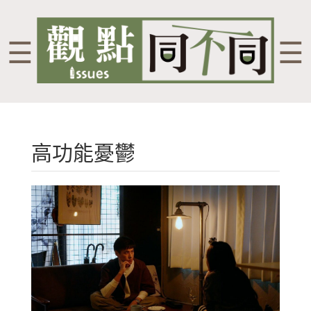
☰
☰
高功能憂鬱