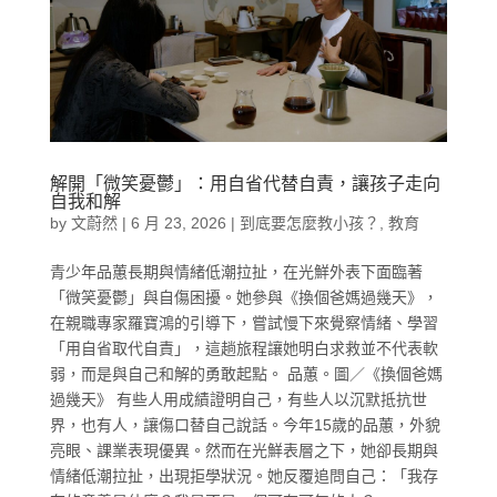
解開「微笑憂鬱」：用自省代替自責，讓孩子走向
自我和解
by
文蔚然
|
6 月 23, 2026
|
到底要怎麼教小孩？
,
教育
青少年品蕙長期與情緒低潮拉扯，在光鮮外表下面臨著
「微笑憂鬱」與自傷困擾。她參與《換個爸媽過幾天》，
在親職專家羅寶鴻的引導下，嘗試慢下來覺察情緒、學習
「用自省取代自責」，這趟旅程讓她明白求救並不代表軟
弱，而是與自己和解的勇敢起點。 品蕙。圖／《換個爸媽
過幾天》 有些人用成績證明自己，有些人以沉默抵抗世
界，也有人，讓傷口替自己說話。今年15歲的品蕙，外貌
亮眼、課業表現優異。然而在光鮮表層之下，她卻長期與
情緒低潮拉扯，出現拒學狀況。她反覆追問自己：「我存