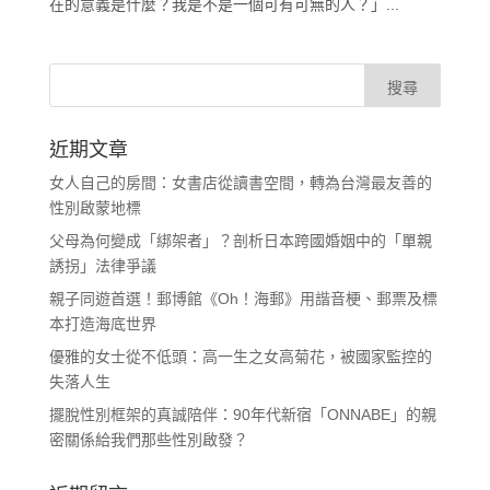
在的意義是什麼？我是不是一個可有可無的人？」...
近期文章
女人自己的房間：女書店從讀書空間，轉為台灣最友善的
性別啟蒙地標
父母為何變成「綁架者」？剖析日本跨國婚姻中的「單親
誘拐」法律爭議
親子同遊首選！郵博館《Oh！海郵》用諧音梗、郵票及標
本打造海底世界
優雅的女士從不低頭：高一生之女高菊花，被國家監控的
失落人生
擺脫性別框架的真誠陪伴：90年代新宿「ONNABE」的親
密關係給我們那些性別啟發？