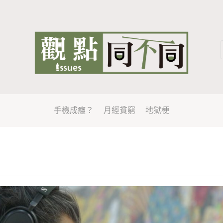
手機成癮？
月經貧窮
地獄梗