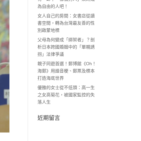
為自由的人吧！
女人自己的房間：女書店從讀
書空間，轉為台灣最友善的性
別啟蒙地標
父母為何變成「綁架者」？剖
析日本跨國婚姻中的「單親誘
拐」法律爭議
親子同遊首選！郵博館《Oh！
海郵》用諧音梗、郵票及標本
打造海底世界
優雅的女士從不低頭：高一生
之女高菊花，被國家監控的失
落人生
近期留言