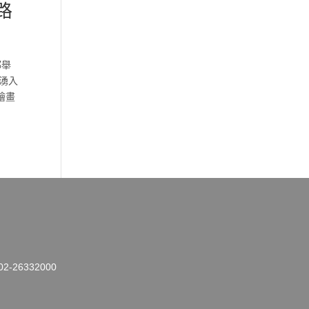
路
都舉
湧入
繪畫
26332000