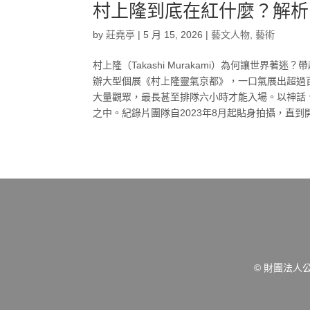
村上隆到底在紅什麼？解析
by
莊堯亭
|
5 月 15, 2026
|
藝文人物
,
藝術
村上隆（Takashi Murakami）為何讓世界著迷
辦大型個展《村上隆靈氣京都》，一口氣展出超過
大量觀眾，最長甚至排隊六小時才能入場。以神話
之中。紀錄片團隊自2023年8月起貼身拍攝，直到
© 財團法人公