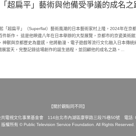
「超扁平」藝術與他備受爭議的成名之
？帶起「超扁平」（Superflat）藝術風潮的日本藝術家村上隆，2024年在京
百件新作。 這是他睽違八年在日本舉辦的大型展覽，京都市的京瓷美術館
、神獸與京都歷史為靈感，他將動漫、電子遊戲等流行文化融入日本傳統
開展當天，完整記錄這場創作的誕生過程，並回顧他的成名之路。...
【關於觀點同不同】
共電視文化事業基金會 114台北市內湖區康寧路三段75巷50號 電話: 02-
版權所有 © Public Television Service Foundation. All Rights Reserved.