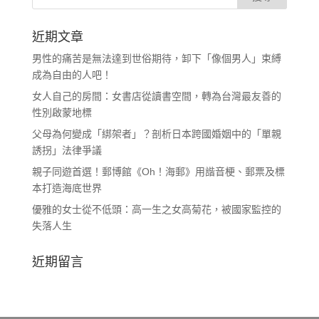
近期文章
男性的痛苦是無法達到世俗期待，卸下「像個男人」束縛
成為自由的人吧！
女人自己的房間：女書店從讀書空間，轉為台灣最友善的
性別啟蒙地標
父母為何變成「綁架者」？剖析日本跨國婚姻中的「單親
誘拐」法律爭議
親子同遊首選！郵博館《Oh！海郵》用諧音梗、郵票及標
本打造海底世界
優雅的女士從不低頭：高一生之女高菊花，被國家監控的
失落人生
近期留言