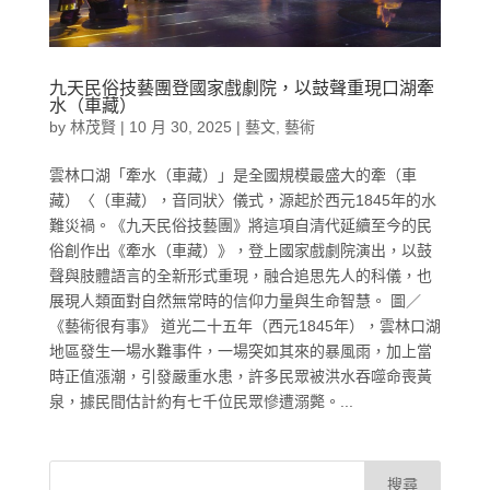
九天民俗技藝團登國家戲劇院，以鼓聲重現口湖牽
水（車藏）
by
林茂賢
|
10 月 30, 2025
|
藝文
,
藝術
雲林口湖「牽水（車藏）」是全國規模最盛大的牽（車
藏）〈（車藏），音同狀〉儀式，源起於西元1845年的水
難災禍。《九天民俗技藝團》將這項自清代延續至今的民
俗創作出《牽水（車藏）》，登上國家戲劇院演出，以鼓
聲與肢體語言的全新形式重現，融合追思先人的科儀，也
展現人類面對自然無常時的信仰力量與生命智慧。 圖／
《藝術很有事》 道光二十五年（西元1845年），雲林口湖
地區發生一場水難事件，一場突如其來的暴風雨，加上當
時正值漲潮，引發嚴重水患，許多民眾被洪水吞噬命喪黃
泉，據民間估計約有七千位民眾慘遭溺斃。...