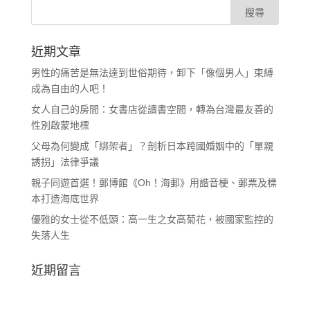
近期文章
男性的痛苦是無法達到世俗期待，卸下「像個男人」束縛
成為自由的人吧！
女人自己的房間：女書店從讀書空間，轉為台灣最友善的
性別啟蒙地標
父母為何變成「綁架者」？剖析日本跨國婚姻中的「單親
誘拐」法律爭議
親子同遊首選！郵博館《Oh！海郵》用諧音梗、郵票及標
本打造海底世界
優雅的女士從不低頭：高一生之女高菊花，被國家監控的
失落人生
近期留言