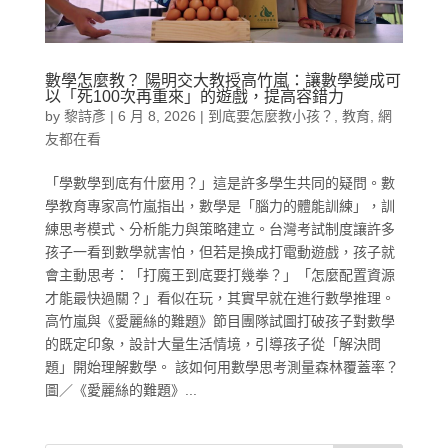
數學怎麼教？ 陽明交大教授高竹嵐：讓數學變成可
以「死100次再重來」的遊戲，提高容錯力
by
黎詩彥
|
6 月 8, 2026
|
到底要怎麼教小孩？
,
教育
,
網
友都在看
「學數學到底有什麼用？」這是許多學生共同的疑問。數
學教育專家高竹嵐指出，數學是「腦力的體能訓練」，訓
練思考模式、分析能力與策略建立。台灣考試制度讓許多
孩子一看到數學就害怕，但若是換成打電動遊戲，孩子就
會主動思考：「打魔王到底要打幾拳？」「怎麼配置資源
才能最快過關？」看似在玩，其實早就在進行數學推理。
高竹嵐與《愛麗絲的難題》節目團隊試圖打破孩子對數學
的既定印象，設計大量生活情境，引導孩子從「解決問
題」開始理解數學。 該如何用數學思考測量森林覆蓋率？
圖／《愛麗絲的難題》...