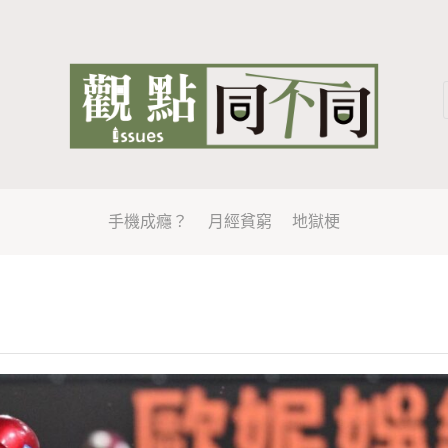
手機成癮？
月經貧窮
地獄梗