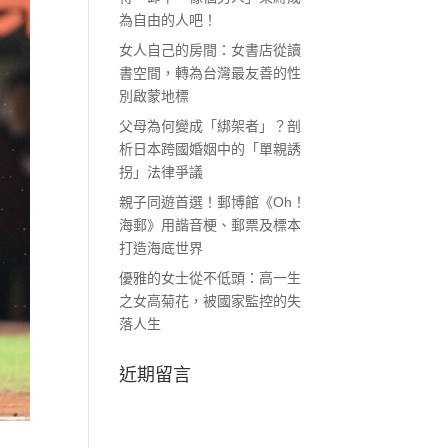
為自由的人吧！
女人自己的房間：女書店從讀
書空間，轉為台灣最友善的性
別啟蒙地標
父母為何變成「綁架者」？剖
析日本跨國婚姻中的「單親誘
拐」法律爭議
親子同遊首選！郵博館《Oh！
海郵》用諧音梗、郵票及標本
打造海底世界
優雅的女士從不低頭：高一生
之女高菊花，被國家監控的失
落人生
近期留言