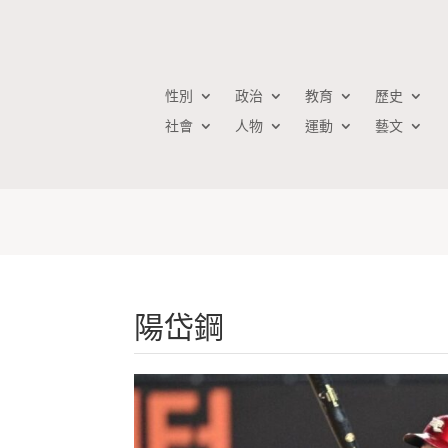
性別
政治
教育
歷史
社會
人物
運動
藝文
陽岱鋼