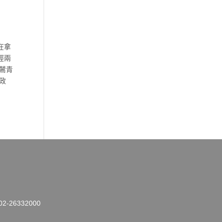
在拿
經兩
鷲青
政
26332000