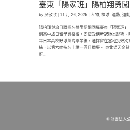
臺東「陽家班」陽柏翔勇闖
by
吳敏欣
|
11 月 26, 2025
|
人物
,
棒球
,
運動
,
運
陽柏翔與旅日職棒名將陽岱鋼同屬臺東「陽家班」
到高中旅日留學資格後，即使受到新冠肺炎影響、
年日本高校野球薰陶畢業後，選擇留在當地投效獨立
睞，以第六輪指名上榜一圓日職夢。 東北樂天金
府...
© 財團法人公