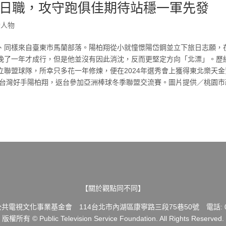
日職，攻守跑俱佳期待站穩一軍先發
動人物
、同樣來自臺東市馬蘭部落。陽柏翔從小就憧憬陽岱鋼並立下旅日志願，
晚了一年才成行，但是他並沒有因此消沈，反而更堅定方向「北漂」。歷
聯盟球隊，所幸只多花一年修煉，便在2024年選秀會上獲得東北樂天金
鷲台灣好手陽柏翔，返台參加亞洲棒球冬季聯盟交流賽。圖片提供／桃園市
【關於觀點同不同】
共電視文化事業基金會 114台北市內湖區康寧路三段75巷50號 電話: 02-
版權所有 © Public Television Service Foundation. All Rights Reserved.