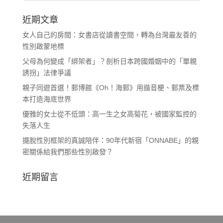
近期文章
女人自己的房間：女書店從讀書空間，轉為台灣最友善的
性別啟蒙地標
父母為何變成「綁架者」？剖析日本跨國婚姻中的「單親
誘拐」法律爭議
親子同遊首選！郵博館《Oh！海郵》用諧音梗、郵票及標
本打造海底世界
優雅的女士從不低頭：高一生之女高菊花，被國家監控的
失落人生
擺脫性別框架的真誠陪伴：90年代新宿「ONNABE」的親
密關係給我們那些性別啟發？
近期留言