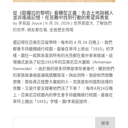
從《歐蘿拉的黎明》看轉型正義：失去土地與親人
並非遙遠記憶，在苦難中找到行動的希望與勇氣
by
李易庭 Joyce
|
6 月 26, 2026
|
世界那麼大
,
了解我們
的世界
,
網友都在看
,
走進歷史現場
還記得在亞美尼亞留學時，每年的 4 月 24 日晚上，我們
都會手持蠟燭繞行校園，最後在草坪上排出「1915」的字
樣，圍在一起默哀直到所有的光亮都在風中漸漸熄滅。這
場儀式是為了紀念1915年的亞美尼亞大屠殺（Armenian
Genocide）。由於我的很多同學是倖存者後代，聽到他們
的家族故事總是讓我感觸很深。與此同時，我卻依然很難
想像：那些真正經歷大屠殺的人，究竟是如何面對這樣的
苦難，又是什麼支撐著他們活了下來？ ｜每年4月24日晚
上，亞美尼亞校園內的學生會手持蠟燭繞行校園，最後在
草坪上擺出「1915」字樣。圖/李易庭提供...