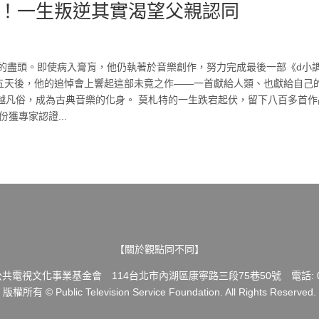
！一生叛逆其實渴望父親認同
生命的盡頭。即使病入膏肓，他仍執著於音樂創作，努力完成最後一部《d小
, K. 626）。五天後，他的追悼會上響起這部未竟之作——一首獻給人類、也獻給自己
越凡俗，成為古典音樂的化身。 莫札特的一生跌宕起伏，留下八百多首作
獲專家認證...
【關於觀點同不同】
共電視文化事業基金會 114台北市內湖區康寧路三段75巷50號 電話: 02-
版權所有 © Public Television Service Foundation. All Rights Reserved.