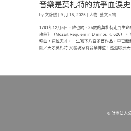
音樂是莫札特的抗爭血淚史
by
文蔚然
|
9 月 15, 2025
|
人物
,
藝文人物
1791年12月5日，維也納。35歲的莫札特走到
魂曲》（Mozart Requiem in D minor
魂曲。這位天才，一生寫下八百多首作品，早已超
圖／天才莫札特 父發現家有音樂神童！巡迴歐洲天份
© 財團法人公