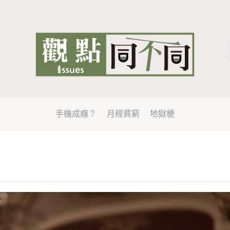
手機成癮？
月經貧窮
地獄梗