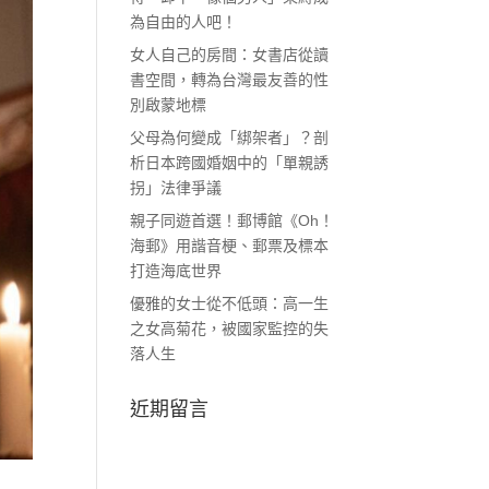
為自由的人吧！
女人自己的房間：女書店從讀
書空間，轉為台灣最友善的性
別啟蒙地標
父母為何變成「綁架者」？剖
析日本跨國婚姻中的「單親誘
拐」法律爭議
親子同遊首選！郵博館《Oh！
海郵》用諧音梗、郵票及標本
打造海底世界
優雅的女士從不低頭：高一生
之女高菊花，被國家監控的失
落人生
近期留言