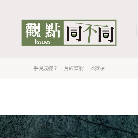
手機成癮？
月經貧窮
地獄梗