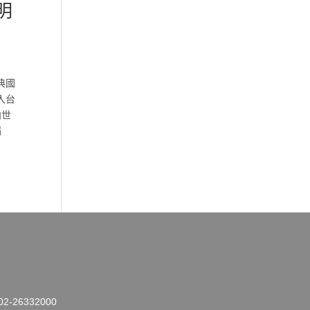
明
典國
入台
向世
蹈
26332000