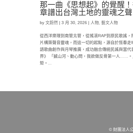
那一曲《思想起》的覺醒！
章譜出台灣土地的靈魂之聲
by
文蔚然
|
3 月 30, 2026
|
人物
,
藝文人物
從西洋樂理到南管北管，從搖滾RAP到原民歌謠
片構築聲音靈魂，而這一切的起點，源自於恆春走
語歌曲創作與月琴推廣，成功融合傳統民謠與當代
界》 「撼山河、動心問，我欲做反骨第一人……
矩。...
© 財團法人公