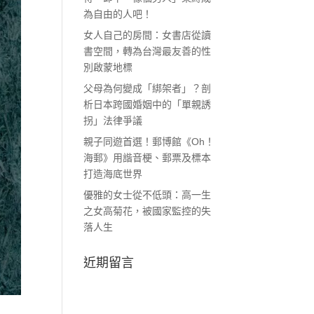
為自由的人吧！
女人自己的房間：女書店從讀
書空間，轉為台灣最友善的性
別啟蒙地標
父母為何變成「綁架者」？剖
析日本跨國婚姻中的「單親誘
拐」法律爭議
親子同遊首選！郵博館《Oh！
海郵》用諧音梗、郵票及標本
打造海底世界
優雅的女士從不低頭：高一生
之女高菊花，被國家監控的失
落人生
近期留言