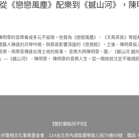
從《戀戀風塵》配樂到《撼山河》，陳
，陳明章的音樂養成多元不設限。他曾為《戀戀風塵》、《天馬茶房》等經
唱藝人陳達的月琴吟唱，與那首影響深遠的《思想起》。之後，陳明章投
音樂，用樂音傳達台灣土地的故事。 音樂大師陳明章。圖／《撼山河 撼
。」—《撼山河》，陳明章。 陳明章的音樂人生，從一開始就注定不循規
【關於觀點同不同】
共電視文化事業基金會 114台北市內湖區康寧路三段75巷50號 電話: 02-