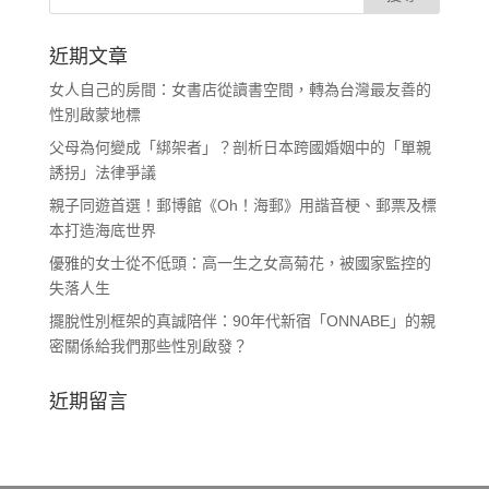
近期文章
女人自己的房間：女書店從讀書空間，轉為台灣最友善的
性別啟蒙地標
父母為何變成「綁架者」？剖析日本跨國婚姻中的「單親
誘拐」法律爭議
親子同遊首選！郵博館《Oh！海郵》用諧音梗、郵票及標
本打造海底世界
優雅的女士從不低頭：高一生之女高菊花，被國家監控的
失落人生
擺脫性別框架的真誠陪伴：90年代新宿「ONNABE」的親
密關係給我們那些性別啟發？
近期留言