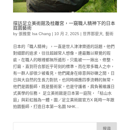
探訪足立美術館及桂離宮，一窺職人精神下的日本
庭園藝術
by
張雅雯 Isa Chang
|
10 月 2, 2025
|
世界那麼大
,
藝術
日本的「職人精神」，一直是世人津津樂道的話題。他們
對細節的追求，往往超越常人想像，連最難以察覺的瑕
疵，在職人的眼裡都無所遁形，只能被一一揪出、修整、
打磨，直到符合那近乎苛刻的標準。而在眾多職人之中，
有一群人卻很少被看見，他們藏身在綠意與砂礫之間，日
日與大自然的生長力對抗，也同時順應四季流轉的無常。
他們是園藝師，既是藝術家，也是守護者，肩負著維護日
式美學的任務。 足立美術館是日本第一庭院，「枯山水
庭」與彩虹融為一體。圖／足立美術館官方X 耗時一年跟
拍園藝師，打造日本第一名園 NHK...