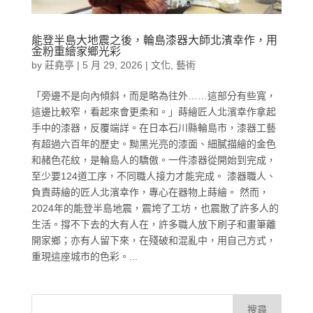
能登半島大地震之後，輪島漆器大師北濱幸作，用
金粉重繪家鄉光彩
by
莊堯亭
|
5 月 29, 2026
|
文化
,
藝術
「旁邊不是向內傾斜，而是略為往外……這部分有些寬，
這邊比較窄，看起來會更柔和。」蒔繪匠人北濱幸作拿起
手中的漆器，反覆端詳。在日本石川縣輪島市，漆器工藝
有超過六百年的歷史。黝黑光亮的漆面、細膩描繪的金色
和赭色花紋，是輪島人的驕傲。一件漆器從開始到完成，
至少要124道工序，不同職人接力才能完成。 漆器職人、
負責蒔繪的匠人北濱幸作，專心在器物上蒔繪。 然而，
2024年的能登半島地震，震垮了工坊，也震散了許多人的
生活。撐不下去的大有人在，許多職人放下刷子和畫筆離
開家鄉；亦有人留下來，在殘破和混亂中，用自己方式，
重現這座城市的色彩。...