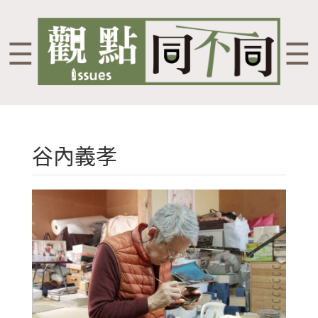
☰
☰
谷內義孝