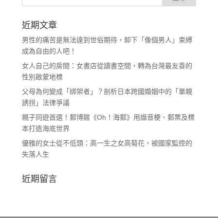
近期文章
男性的痛苦是無法達到世俗期待，卸下「像個男人」束縛
成為自由的人吧！
女人自己的房間：女書店從讀書空間，轉為台灣最友善的
性別啟蒙地標
父母為何變成「綁架者」？剖析日本跨國婚姻中的「單親
誘拐」法律爭議
親子同遊首選！郵博館《Oh！海郵》用諧音梗、郵票及標
本打造海底世界
優雅的女士從不低頭：高一生之女高菊花，被國家監控的
失落人生
近期留言