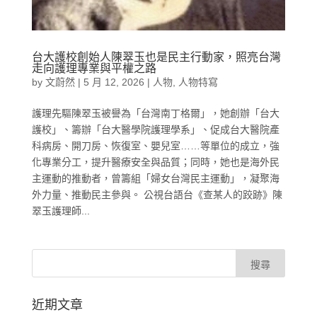
台大護校創始人陳翠玉也是民主行動家，照亮台灣
走向護理專業與平權之路
by
文蔚然
|
5 月 12, 2026
|
人物
,
人物特寫
護理先驅陳翠玉被譽為「台灣南丁格爾」，她創辦「台大
護校」、籌辦「台大醫學院護理學系」、促成台大醫院產
科病房、開刀房、恢復室、嬰兒室……等單位的成立，強
化專業分工，提升醫療安全與品質；同時，她也是海外民
主運動的推動者，曾籌組「婦女台灣民主運動」，凝聚海
外力量、推動民主參與。 公視台語台《查某人的跤跡》陳
翠玉護理師...
近期文章