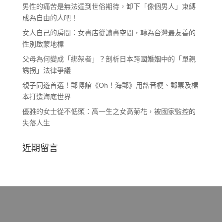
男性的痛苦是無法達到世俗期待，卸下「像個男人」束縛
成為自由的人吧！
女人自己的房間：女書店從讀書空間，轉為台灣最友善的
性別啟蒙地標
父母為何變成「綁架者」？剖析日本跨國婚姻中的「單親
誘拐」法律爭議
親子同遊首選！郵博館《Oh！海郵》用諧音梗、郵票及標
本打造海底世界
優雅的女士從不低頭：高一生之女高菊花，被國家監控的
失落人生
近期留言