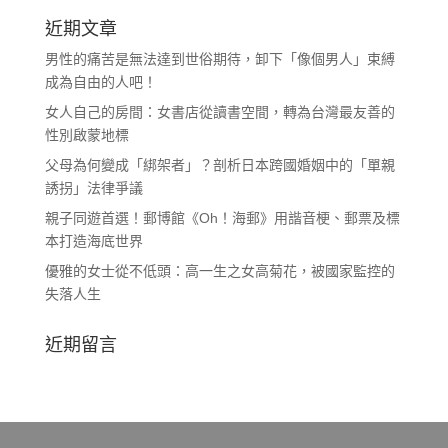
近期文章
男性的痛苦是無法達到世俗期待，卸下「像個男人」束縛
成為自由的人吧！
女人自己的房間：女書店從讀書空間，轉為台灣最友善的
性別啟蒙地標
父母為何變成「綁架者」？剖析日本跨國婚姻中的「單親
誘拐」法律爭議
親子同遊首選！郵博館《Oh！海郵》用諧音梗、郵票及標
本打造海底世界
優雅的女士從不低頭：高一生之女高菊花，被國家監控的
失落人生
近期留言