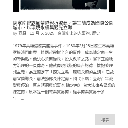
陳定南曾霸氣帶隊親拆違建，讓宜蘭成為國際公園
城市，以環境永續與觀光立縣
by
容原
|
11 月 5, 2025
|
台灣史上的人事物
,
歷史
1979年高雄爆發美麗島事件，1980年2月28日發生林義雄
家族滅門血案，這兩起震撼全台的事件，成為陳定南一生
的轉捩點。他決心棄商從政，投入改革之路，寫下宜蘭地
方治理的一頁傳奇。他就像現代版的唐吉訶德，懷抱著理
想主義，為宜蘭定下「觀光立縣」環境永續的主調。 已故
前宜蘭縣長、前法務部長陳定南。圖《不羈：臺灣百年流
變與停泊 唐吉訶德與記事本 陳定南》 台大法律系畢業的
陳定南，原本是一個鞋業貿易商，從事商業貿易十多
年，...