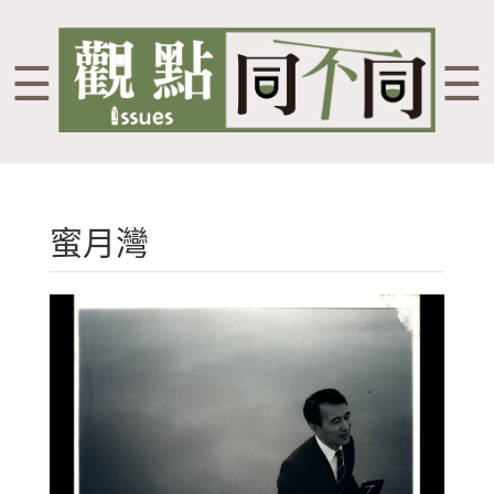
☰
☰
蜜月灣