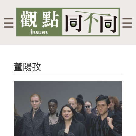
☰
☰
董陽孜