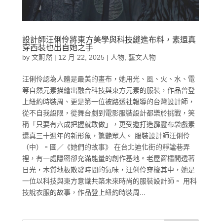
設計師汪俐伶將東方美學與科技縫進布料，素還真
穿西裝也出自她之手
by
文蔚然
|
12 月 22, 2025
|
人物
,
藝文人物
汪俐伶認為人體是最美的畫布，她用光、風、火、水、電
等自然元素描繪出融合科技與東方元素的服裝，作品曾登
上紐約時裝周、更是第一位被路透社報導的台灣設計師，
從不自我設限，從舞台劇到電影服裝設計都樂於挑戰，笑
稱「只要有六成把握就敢做」，更受邀打造霹靂布袋戲素
還真三十週年的新形象，驚艷眾人。 服裝設計師汪俐伶
（中）。圖／《她們的故事》 在台北迪化街的靜謐巷弄
裡，有一處隱密卻充滿能量的創作基地。老屋窗櫺間透著
日光，木質地板散發時間的氣味，汪俐伶穿梭其中，她是
一位以科技與東方意識共築未來時尚的服裝設計師。 用科
技說衣服的故事，作品登上紐約時裝周...