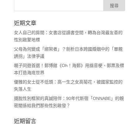
近期文章
女人自己的房間：女書店從讀書空間，轉為台灣最友善的
性別啟蒙地標
父母為何變成「綁架者」？剖析日本跨國婚姻中的「單親
誘拐」法律爭議
親子同遊首選！郵博館《Oh！海郵》用諧音梗、郵票及標
本打造海底世界
優雅的女士從不低頭：高一生之女高菊花，被國家監控的
失落人生
擺脫性別框架的真誠陪伴：90年代新宿「ONNABE」的親
密關係給我們那些性別啟發？
近期留言