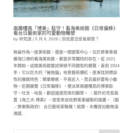
兩層樓高「博美」駐守！看海美術館《日常偏移》
看台日藝術家的可愛動物雕塑
by
林梵謹
|
5 月 8, 2026
|
到底要怎麼看展覽？
無論作為一座美術館，還是一間遊客中心，位於屏東車城
鄉海口港的看海美術館，都是非常獨特的存在。從 2021
年開始，這間美術館嘗試舉辦不同類型的展覽，直到 2024
年，它以巨大的「擁抱貓」地景藝術爆紅，逐漸找到標誌
性的展館特色：簡單療癒、平易近人，而且最好要有小動
物。近期展覽《日常偏移》，便派來兩層樓高的博美駐
守，吐舌、哈氣，歡迎遠道而來的觀眾。 ｜館外的充氣裝
置《海之犬-博美》，造型來自佐野美里繪製的插畫。（圖
／屏東縣政府） 台日藝術家聯展！紙漿、木雕捏出動物溫
潤感...