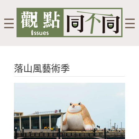
☰
☰
落山風藝術季