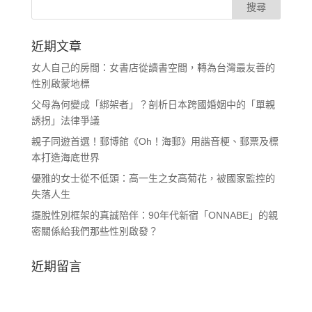
近期文章
女人自己的房間：女書店從讀書空間，轉為台灣最友善的
性別啟蒙地標
父母為何變成「綁架者」？剖析日本跨國婚姻中的「單親
誘拐」法律爭議
親子同遊首選！郵博館《Oh！海郵》用諧音梗、郵票及標
本打造海底世界
優雅的女士從不低頭：高一生之女高菊花，被國家監控的
失落人生
擺脫性別框架的真誠陪伴：90年代新宿「ONNABE」的親
密關係給我們那些性別啟發？
近期留言