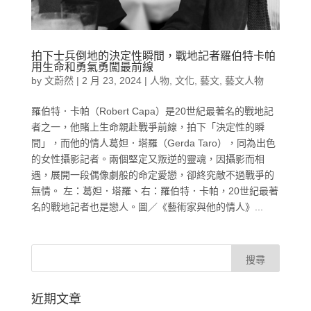
拍下士兵倒地的決定性瞬間，戰地記者羅伯特卡帕
用生命和勇氣勇闖最前線
by
文蔚然
|
2 月 23, 2024
|
人物
,
文化
,
藝文
,
藝文人物
羅伯特．卡帕（Robert Capa）是20世紀最著名的戰地記
者之一，他賭上生命親赴戰爭前線，拍下「決定性的瞬
間」，而他的情人葛妲．塔羅（Gerda Taro），同為出色
的女性攝影記者。兩個堅定又叛逆的靈魂，因攝影而相
遇，展開一段偶像劇般的命定愛戀，卻終究敵不過戰爭的
無情。 左：葛妲．塔羅、右：羅伯特．卡帕，20世紀最著
名的戰地記者也是戀人。圖／《藝術家與他的情人》...
近期文章