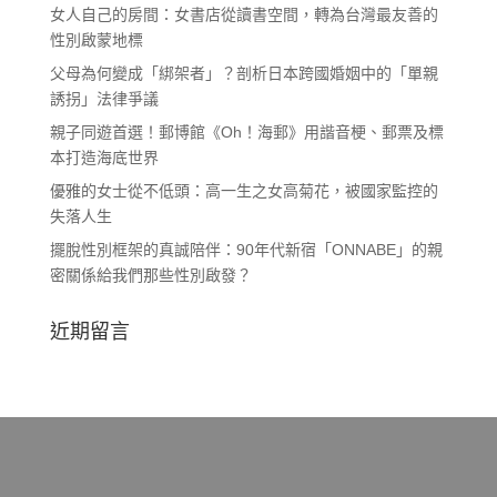
女人自己的房間：女書店從讀書空間，轉為台灣最友善的
性別啟蒙地標
父母為何變成「綁架者」？剖析日本跨國婚姻中的「單親
誘拐」法律爭議
親子同遊首選！郵博館《Oh！海郵》用諧音梗、郵票及標
本打造海底世界
優雅的女士從不低頭：高一生之女高菊花，被國家監控的
失落人生
擺脫性別框架的真誠陪伴：90年代新宿「ONNABE」的親
密關係給我們那些性別啟發？
近期留言