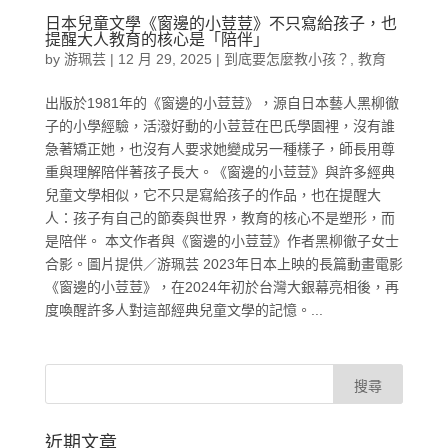
日本兒童文學《窗邊的小荳荳》不只寫給孩子，也
提醒大人教育的核心是「陪伴」
by
游珮芸
|
12 月 29, 2025
|
到底要怎麼教小孩？
,
教育
出版於1981年的《窗邊的小荳荳》，源自日本藝人黑柳徹
子的小學經驗，活潑好動的小荳荳在巴氏學園裡，沒有誰
急著矯正她，也沒有人要求她變成另一種樣子，師長用尊
重與理解陪伴著孩子長大。《窗邊的小荳荳》與許多經典
兒童文學相似，它不只是寫給孩子的作品，也在提醒大
人：孩子有自己的節奏與世界，教育的核心不是塑形，而
是陪伴。 本文作者與《窗邊的小荳荳》作者黑柳徹子女士
合影。圖片提供／游珮芸 2023年日本上映的長篇動畫電影
《窗邊的小荳荳》，在2024年初於台灣大銀幕亮相後，再
度喚醒許多人對這部經典兒童文學的記憶。...
近期文章