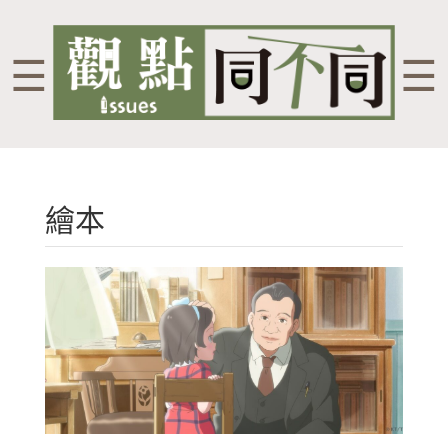
☰
☰
繪本