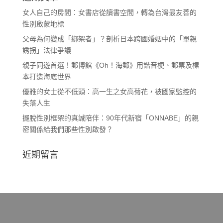
女人自己的房間：女書店從讀書空間，轉為台灣最友善的
性別啟蒙地標
父母為何變成「綁架者」？剖析日本跨國婚姻中的「單親
誘拐」法律爭議
親子同遊首選！郵博館《Oh！海郵》用諧音梗、郵票及標
本打造海底世界
優雅的女士從不低頭：高一生之女高菊花，被國家監控的
失落人生
擺脫性別框架的真誠陪伴：90年代新宿「ONNABE」的親
密關係給我們那些性別啟發？
近期留言