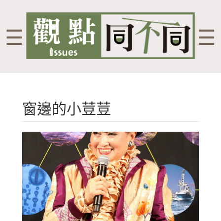
☰
☰
窗邊的小荳荳