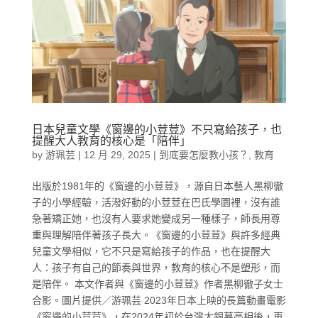
日本兒童文學《窗邊的小荳荳》不只寫給孩子，也
提醒大人教育的核心是「陪伴」
by
游珮芸
|
12 月 29, 2025
|
到底要怎麼教小孩？
,
教育
出版於1981年的《窗邊的小荳荳》，源自日本藝人黑柳徹
子的小學經驗，活潑好動的小荳荳在巴氏學園裡，沒有誰
急著矯正她，也沒有人要求她變成另一種樣子，師長用尊
重與理解陪伴著孩子長大。《窗邊的小荳荳》與許多經典
兒童文學相似，它不只是寫給孩子的作品，也在提醒大
人：孩子有自己的節奏與世界，教育的核心不是塑形，而
是陪伴。 本文作者與《窗邊的小荳荳》作者黑柳徹子女士
合影。圖片提供／游珮芸 2023年日本上映的長篇動畫電影
《窗邊的小荳荳》，在2024年初於台灣大銀幕亮相後，再