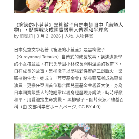
《窗邊的小荳荳》黑柳徹子曾是老師眼中「麻煩人
物」，歷經戰火成國寶級藝人傳遞和平理念
by
劉凱莉
|
3 月 2, 2026
|
人物
,
人物特寫
日本兒童文學名著《窗邊的小荳荳》是黑柳徹子
（Kuroyanagi Tetsuko）自傳式的成長故事，講述遭退學
的小女孩荳荳，在巴氏學園小林校長開明溫柔的教育下，
自在成長的故事。黑柳徹子以堅強韌性歷經二戰戰火，樂
觀擁抱生命，她成立「荳荳基金會」培養聽障者成為專業
演員，更擔任亞洲首位聯合國兒童基金會親善大使，身為
日本國寶級藝人的她經常以親身經歷現身說法，時時呼籲
和平、用愛迎接生命挑戰。 黑柳徹子。圖片來源／維基百
科（由 文部科学省ホームページ, CC BY 4.0）...