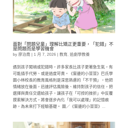
面對「問題兒童」理解比矯正更重要，「犯錯」不
是問題而是學習機會
by
廖泊喬
|
1 月 7, 2026
|
教育
,
追劇學教養
遇到孩子闖禍或犯錯時，許多家長比孩子更著急生氣，有
可能插手代勞、或是過度苛責。《窗邊的小荳荳》巴氏學
園小林校長的教育風格則是深思熟慮的「不干預」，他把
情緒放在後面，迅速評估風險後、維持對孩子的信任，把
選擇與責任交還給孩子，讓孩子在「可控的挫折」中反覆
摸索解決方式，將會逐步內化「我可以處理」的記憶痕
跡，為未來打下經驗基礎。 圖／《窗邊的小荳荳》...