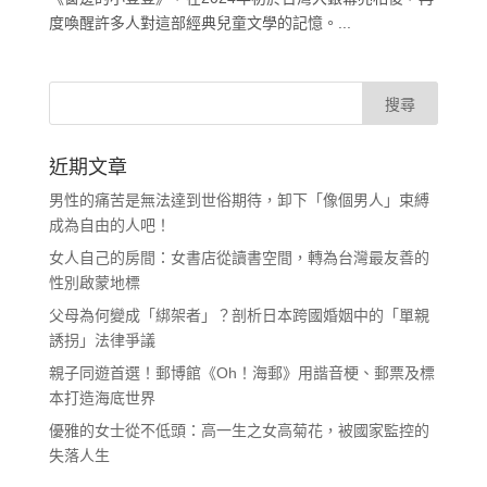
度喚醒許多人對這部經典兒童文學的記憶。...
近期文章
男性的痛苦是無法達到世俗期待，卸下「像個男人」束縛
成為自由的人吧！
女人自己的房間：女書店從讀書空間，轉為台灣最友善的
性別啟蒙地標
父母為何變成「綁架者」？剖析日本跨國婚姻中的「單親
誘拐」法律爭議
親子同遊首選！郵博館《Oh！海郵》用諧音梗、郵票及標
本打造海底世界
優雅的女士從不低頭：高一生之女高菊花，被國家監控的
失落人生