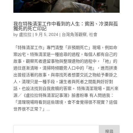
我在特殊清潔工作中看到的人生：貧困、冷漠與孤
獨死的死亡印記
by
盧拉拉
|
9 月 5, 2024
|
台灣角落觀察
,
社會
「特殊清潔工作」專門清整「非預期死亡」現場，例如命
案凶宅。特殊清潔是一種追尋的過程，每個人都有自己的
故事，觀察死者遺留事物與整理遺物的過程中，「祂」的
過往逐漸清晰，清掃時傾聽旁人口中的「祂」，進而拼湊
出曾經活著的故事，與尋找死者想要交託之物給予牽掛之
人，清理只是一種手段，讓生者與死者之間能夠好好對
話，也設法找到自我救贖的答案。 特殊清潔現場。圖片來
源／《盧拉拉特殊清潔記事簿》臉書粉專 有人問過我：
「清理現場時看到這些環境，會不會覺得很不現實？這個
世界很不正常？」...