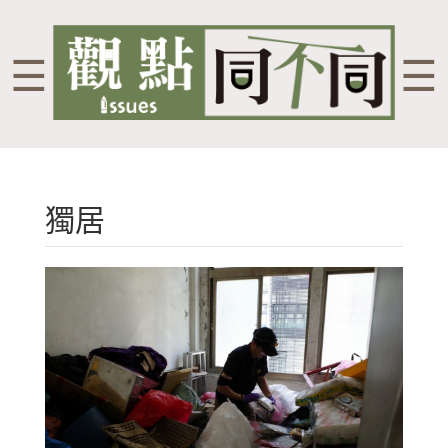
☰
☰
獨居