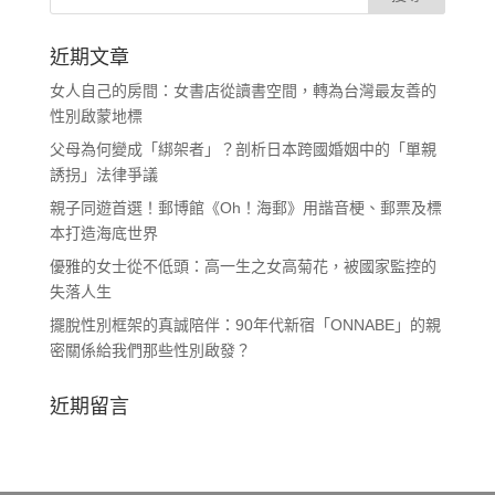
近期文章
女人自己的房間：女書店從讀書空間，轉為台灣最友善的
性別啟蒙地標
父母為何變成「綁架者」？剖析日本跨國婚姻中的「單親
誘拐」法律爭議
親子同遊首選！郵博館《Oh！海郵》用諧音梗、郵票及標
本打造海底世界
優雅的女士從不低頭：高一生之女高菊花，被國家監控的
失落人生
擺脫性別框架的真誠陪伴：90年代新宿「ONNABE」的親
密關係給我們那些性別啟發？
近期留言