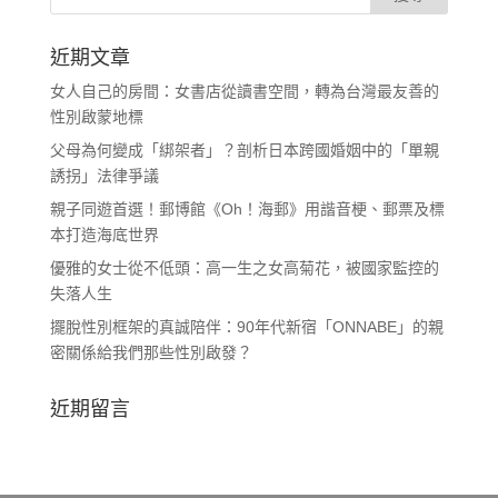
近期文章
女人自己的房間：女書店從讀書空間，轉為台灣最友善的
性別啟蒙地標
父母為何變成「綁架者」？剖析日本跨國婚姻中的「單親
誘拐」法律爭議
親子同遊首選！郵博館《Oh！海郵》用諧音梗、郵票及標
本打造海底世界
優雅的女士從不低頭：高一生之女高菊花，被國家監控的
失落人生
擺脫性別框架的真誠陪伴：90年代新宿「ONNABE」的親
密關係給我們那些性別啟發？
近期留言