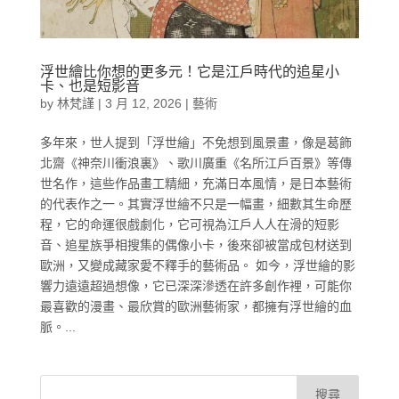
浮世繪比你想的更多元！它是江戶時代的追星小
卡、也是短影音
by
林梵謹
|
3 月 12, 2026
|
藝術
多年來，世人提到「浮世繪」不免想到風景畫，像是葛飾
北齋《神奈川衝浪裏》、歌川廣重《名所江戶百景》等傳
世名作，這些作品畫工精細，充滿日本風情，是日本藝術
的代表作之一。其實浮世繪不只是一幅畫，細數其生命歷
程，它的命運很戲劇化，它可視為江戶人人在滑的短影
音、追星族爭相搜集的偶像小卡，後來卻被當成包材送到
歐洲，又變成藏家愛不釋手的藝術品。 如今，浮世繪的影
響力遠遠超過想像，它已深深滲透在許多創作裡，可能你
最喜歡的漫畫、最欣賞的歐洲藝術家，都擁有浮世繪的血
脈。...