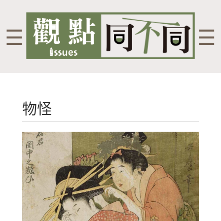
☰
☰
物怪