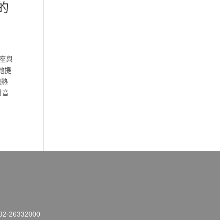
的
獎座與
她提
抱熱
村音
26332000