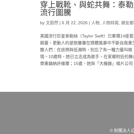
穿上戰靴、與蛇共舞：泰勒
流行圖騰
by
文蔚然
|
6 月 22, 2026
|
人物
,
人物特寫
,
網友都
美國流行巨星泰勒絲（Taylor Swift）已累
銷量，更動人的是她屢屢在媒體風暴中不斷自我重生
醒人們：在迷惘與低潮時，別忘了有一種力量叫做
情。10歲時，她已立志成為歌手，在家鄉附近的舞
樂重鎮納許維爾；15歲，她與「大機器」唱片公司（Bi
© 財團法人公