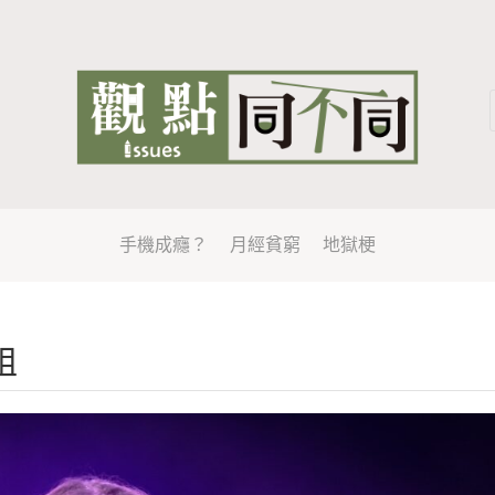
手機成癮？
月經貧窮
地獄梗
姐