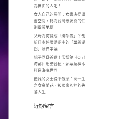
為自由的人吧！
女人自己的房間：女書店從讀
書空間，轉為台灣最友善的性
別啟蒙地標
父母為何變成「綁架者」？剖
析日本跨國婚姻中的「單親誘
拐」法律爭議
親子同遊首選！郵博館《Oh！
海郵》用諧音梗、郵票及標本
打造海底世界
優雅的女士從不低頭：高一生
之女高菊花，被國家監控的失
落人生
近期留言