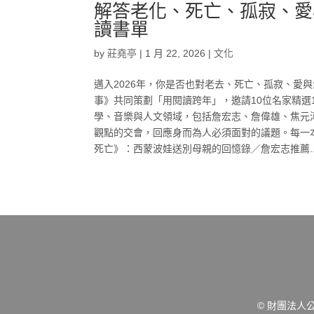
解答老化、死亡、孤寂、愛與
讀書單
by
莊堯亭
|
1 月 22, 2026
|
文化
邁入2026年，你是否也對老去、死亡、孤寂、愛
事》共同策劃「用閱讀跨年」，邀請10位名家精選
學、音樂與人文領域，包括詹宏志、詹偉雄、焦元
觀點的交會，回應身而為人必須面對的議題。每一
死亡》：西蒙波娃送別母親的回憶錄／詹宏志推薦..
© 財團法人公