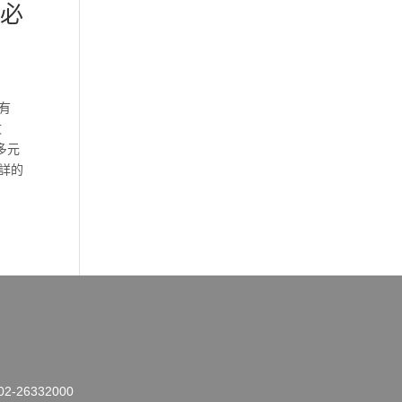
本必
有
文
多元
詳的
26332000