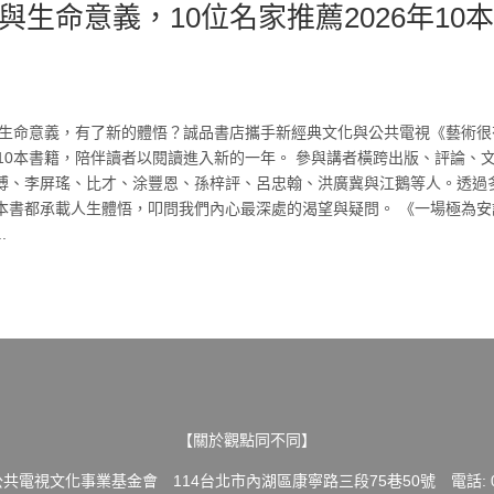
生命意義，10位名家推薦2026年10
與生命意義，有了新的體悟？誠品書店攜手新經典文化與公共電視《藝術很
10本書籍，陪伴讀者以閱讀進入新的一年。 參與講者橫跨出版、評論、
溥、李屏瑤、比才、涂豐恩、孫梓評、呂忠翰、洪廣冀與江鵝等人。透過
本書都承載人生體悟，叩問我們內心最深處的渴望與疑問。 《一場極為安
.
【關於觀點同不同】
共電視文化事業基金會 114台北市內湖區康寧路三段75巷50號 電話: 02-