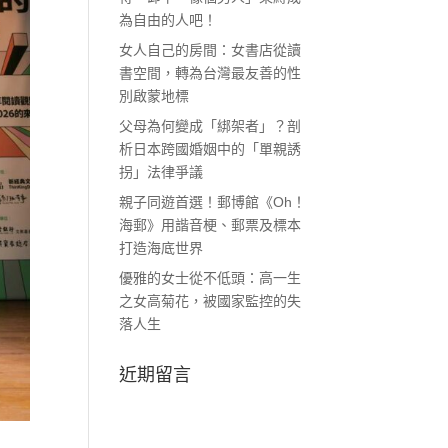
為自由的人吧！
女人自己的房間：女書店從讀
書空間，轉為台灣最友善的性
別啟蒙地標
父母為何變成「綁架者」？剖
析日本跨國婚姻中的「單親誘
拐」法律爭議
親子同遊首選！郵博館《Oh！
海郵》用諧音梗、郵票及標本
打造海底世界
優雅的女士從不低頭：高一生
之女高菊花，被國家監控的失
落人生
近期留言