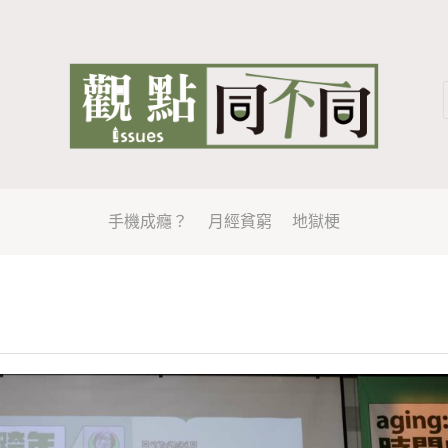
手機成癮？
月經貧窮
地獄梗