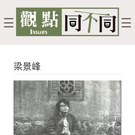
☰
☰
梁景峰