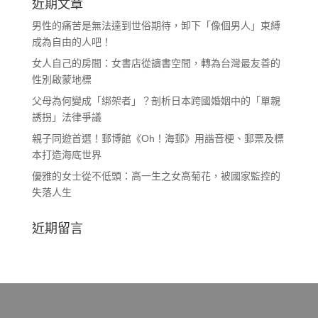
近期文章
男性的痛苦是無法達到世俗期待，卸下「像個男人」束縛
成為自由的人吧！
女人自己的房間：女書店從讀書空間，轉為台灣最友善的
性別啟蒙地標
父母為何變成「綁架者」？剖析日本跨國婚姻中的「單親
誘拐」法律爭議
親子同遊首選！郵博館《Oh！海郵》用諧音梗、郵票及標
本打造海底世界
優雅的女士從不低頭：高一生之女高菊花，被國家監控的
失落人生
近期留言