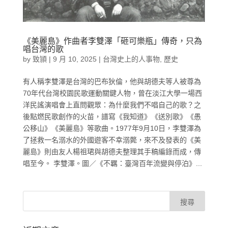
《美麗島》作曲者李雙澤「砸可樂瓶」傳奇，只為
唱台灣的歌
by
致頴
|
9 月 10, 2025
|
台灣史上的人事物
,
歷史
有人稱李雙澤是台灣的巴布狄倫，他與胡德夫等人被尊為
70年代台灣校園民歌運動關鍵人物，曾在淡江大學一場西
洋民謠演唱會上直問觀眾：為什麼我們不唱自己的歌？之
後點燃民歌創作的火苗，譜寫《我知道》《送別歌》《愚
公移山》《美麗島》等歌曲。1977年9月10日，李雙澤為
了拯救一名溺水的外國遊客不幸溺斃，來不及發表的《美
麗島》則由友人楊祖珺與胡德夫整理其手稿編錄而成，傳
唱至今。 李雙澤。圖／《不羈：臺灣百年流變與停泊》...