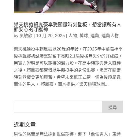
樂天桃猿賴胤豪享受關鍵時刻登板，想當讓所有人
都安心的守護神
by
吳敏欣
|
10 月 20, 2025
|
人物
,
棒球
,
運動
,
運動人物
樂天桃猿投手賴胤豪以20歲的年齡，在2025年中華職棒季
後挑戰賽初試啼聲就留下亮眼2.1局後援無失分的好成績，
用實力證明是可以期待的潛力股。在高中時期與進入職棒
之後，賴胤豪都習慣以牛棚投手的身份出賽，坦言在關鍵
時刻登板會更加興奮，希望未來能正式當一個為後段局數
而生的男人。 賴胤豪。圖片提供／樂天桃猿球團...
近期文章
男性的痛苦是無法達到世俗期待，卸下「像個男人」束縛