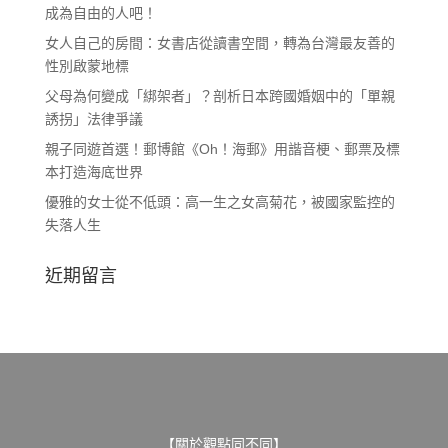
成為自由的人吧！
女人自己的房間：女書店從讀書空間，轉為台灣最友善的
性別啟蒙地標
父母為何變成「綁架者」？剖析日本跨國婚姻中的「單親
誘拐」法律爭議
親子同遊首選！郵博館《Oh！海郵》用諧音梗、郵票及標
本打造海底世界
優雅的女士從不低頭：高一生之女高菊花，被國家監控的
失落人生
近期留言
【關於觀點同不同】