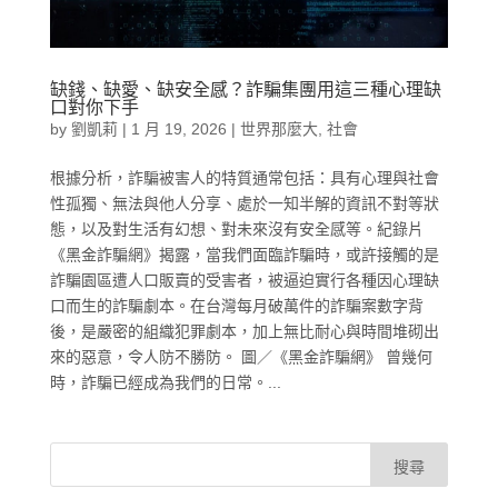
缺錢、缺愛、缺安全感？詐騙集團用這三種心理缺
口對你下手
by
劉凱莉
|
1 月 19, 2026
|
世界那麼大
,
社會
根據分析，詐騙被害人的特質通常包括：具有心理與社會
性孤獨、無法與他人分享、處於一知半解的資訊不對等狀
態，以及對生活有幻想、對未來沒有安全感等。紀錄片
《黑金詐騙網》揭露，當我們面臨詐騙時，或許接觸的是
詐騙園區遭人口販賣的受害者，被逼迫實行各種因心理缺
口而生的詐騙劇本。在台灣每月破萬件的詐騙案數字背
後，是嚴密的組織犯罪劇本，加上無比耐心與時間堆砌出
來的惡意，令人防不勝防。 圖／《黑金詐騙網》 曾幾何
時，詐騙已經成為我們的日常。...