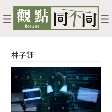
☰
☰
林子鈺