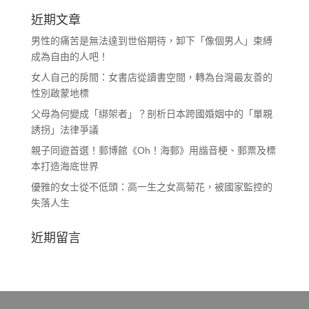
近期文章
男性的痛苦是無法達到世俗期待，卸下「像個男人」束縛
成為自由的人吧！
女人自己的房間：女書店從讀書空間，轉為台灣最友善的
性別啟蒙地標
父母為何變成「綁架者」？剖析日本跨國婚姻中的「單親
誘拐」法律爭議
親子同遊首選！郵博館《Oh！海郵》用諧音梗、郵票及標
本打造海底世界
優雅的女士從不低頭：高一生之女高菊花，被國家監控的
失落人生
近期留言