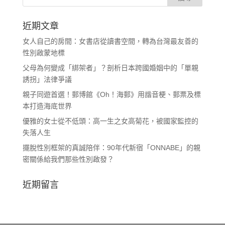
近期文章
女人自己的房間：女書店從讀書空間，轉為台灣最友善的
性別啟蒙地標
父母為何變成「綁架者」？剖析日本跨國婚姻中的「單親
誘拐」法律爭議
親子同遊首選！郵博館《Oh！海郵》用諧音梗、郵票及標
本打造海底世界
優雅的女士從不低頭：高一生之女高菊花，被國家監控的
失落人生
擺脫性別框架的真誠陪伴：90年代新宿「ONNABE」的親
密關係給我們那些性別啟發？
近期留言