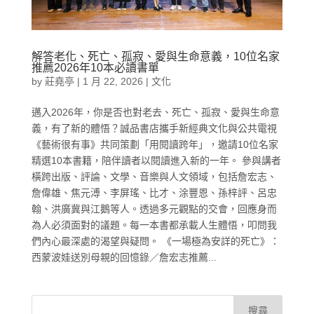
解答老化、死亡、孤寂、愛與生命意義，10位名家
推薦2026年10本必讀書單
by
莊堯亭
|
1 月 22, 2026
|
文化
邁入2026年，你是否也對老去、死亡、孤寂、愛與生命意
義，有了新的體悟？誠品書店攜手新經典文化與公共電視
《藝術很有事》共同策劃「用閱讀跨年」，邀請10位名家
精選10本書籍，陪伴讀者以閱讀進入新的一年。 參與講者
橫跨出版、評論、文學、音樂與人文領域，包括詹宏志、
詹偉雄、焦元溥、李屏瑤、比才、涂豐恩、孫梓評、呂忠
翰、洪廣冀與江鵝等人。透過多元觀點的交會，回應身而
為人必須面對的議題。每一本書都承載人生體悟，叩問我
們內心最深處的渴望與疑問。 《一場極為安詳的死亡》：
西蒙波娃送別母親的回憶錄／詹宏志推薦...