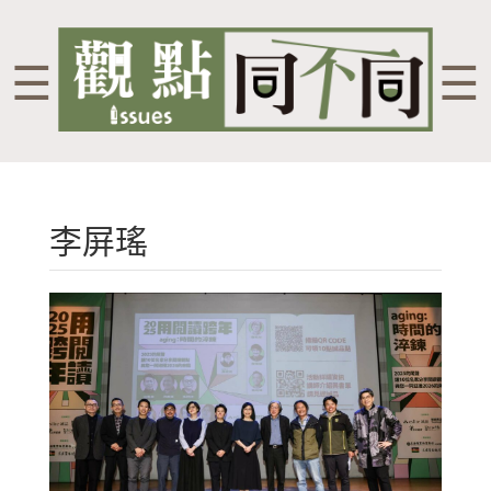
☰
☰
李屏瑤