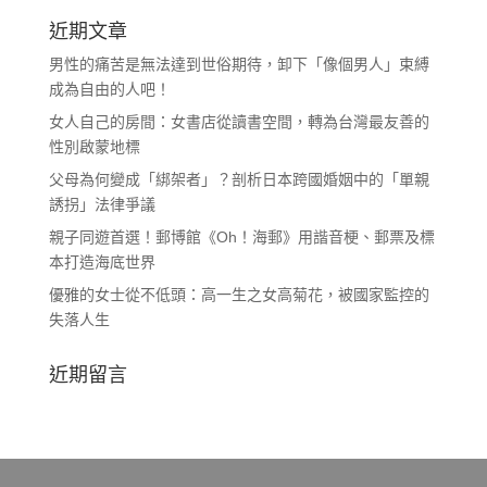
近期文章
男性的痛苦是無法達到世俗期待，卸下「像個男人」束縛
成為自由的人吧！
女人自己的房間：女書店從讀書空間，轉為台灣最友善的
性別啟蒙地標
父母為何變成「綁架者」？剖析日本跨國婚姻中的「單親
誘拐」法律爭議
親子同遊首選！郵博館《Oh！海郵》用諧音梗、郵票及標
本打造海底世界
優雅的女士從不低頭：高一生之女高菊花，被國家監控的
失落人生
近期留言