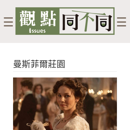
☰
☰
曼斯菲爾莊園