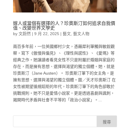
嫁人或當個有選擇的人？珍奧斯汀如何追求自我價
值、改變世界文學史
by
文蔚然
|
9 月 22, 2025
|
藝文
,
藝文人物
兩百多年前，一位英國鄉村少女，憑藉犀利筆觸與敏銳觀
察，寫下《傲慢與偏見》、《理性與感性》、《愛瑪》等
經典之作。她讓讀者看見女性不只是附屬於婚姻與家庭的
存在，而是擁有思想、選擇與渴望的獨立個體。她，就是
珍奧斯汀（Jane Austen）。 珍奧斯汀筆下的女主角，是
擁有思想、選擇與渴望的獨立個體。圖／天才珍奧斯汀 在
女性被期望循規蹈矩的年代，珍奧斯汀筆下的角色卻敢於
挑戰規則。她不只是愛情小說家，更是透過喜劇與諷刺，
揭開時代矛盾與社會不平等的「政治小說家」。...