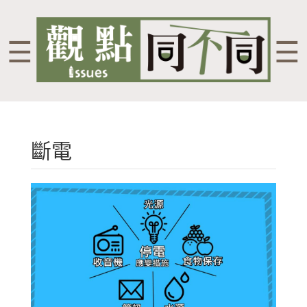
☰
☰
斷電