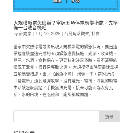
大規模斷電怎麼辦？掌握五項停電應變措施，先準
備一台收音機吧
by
莊堯亭
|
7 月 10, 2025
|
台灣角落觀察
,
社會
當家中突然停電或者出現大規模斷電的緊急狀況，要迅速
掌握應該盡速完成的五項緊急應變措施：光源、收音機、
簡訊、水源、食物保存。更要特別注意昏暗、看不清楚的
情況下煮食，很容易導致火災。 大規模停電時要盡速掌握
五項應變措施。圖／《鹹魚小隊》 想像一下，當附近的
「變電所」遭到飛彈攻擊，沒有燈光、電視、冷氣的缺電
生活該怎麼度過？手機無法充電，接著可能面臨沒有瓦
斯、水的困境，連吃飯和上廁所都成問題。...