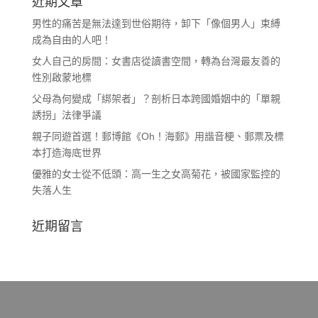
近期文章
男性的痛苦是無法達到世俗期待，卸下「像個男人」束縛
成為自由的人吧！
女人自己的房間：女書店從讀書空間，轉為台灣最友善的
性別啟蒙地標
父母為何變成「綁架者」？剖析日本跨國婚姻中的「單親
誘拐」法律爭議
親子同遊首選！郵博館《Oh！海郵》用諧音梗、郵票及標
本打造海底世界
優雅的女士從不低頭：高一生之女高菊花，被國家監控的
失落人生
近期留言