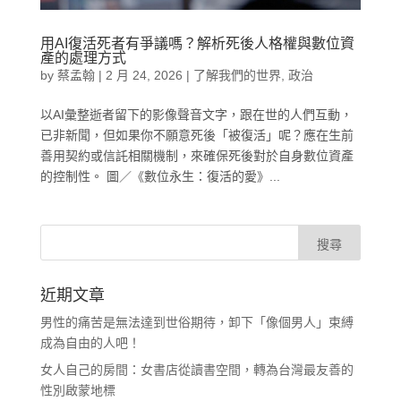
用AI復活死者有爭議嗎？解析死後人格權與數位資
產的處理方式
by
蔡孟翰
|
2 月 24, 2026
|
了解我們的世界
,
政治
以AI彙整逝者留下的影像聲音文字，跟在世的人們互動，
已非新聞，但如果你不願意死後「被復活」呢？應在生前
善用契約或信託相關機制，來確保死後對於自身數位資產
的控制性。 圖／《數位永生：復活的愛》...
近期文章
男性的痛苦是無法達到世俗期待，卸下「像個男人」束縛
成為自由的人吧！
女人自己的房間：女書店從讀書空間，轉為台灣最友善的
性別啟蒙地標