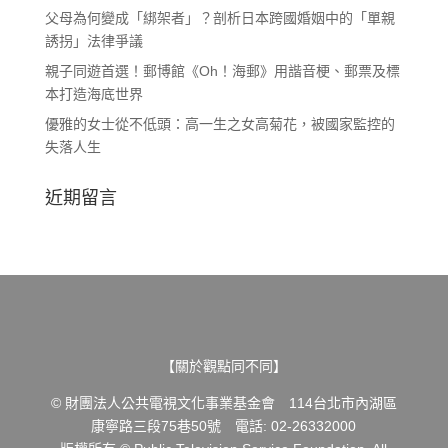
父母為何變成「綁架者」？剖析日本跨國婚姻中的「單親
誘拐」法律爭議
親子同遊首選！郵博館《Oh！海郵》用諧音梗、郵票及標
本打造海底世界
優雅的女士從不低頭：高一生之女高菊花，被國家監控的
失落人生
近期留言
【關於觀點同不同】
© 財團法人公共電視文化事業基金會 114台北市內湖區
康寧路三段75巷50號 電話: 02-26332000