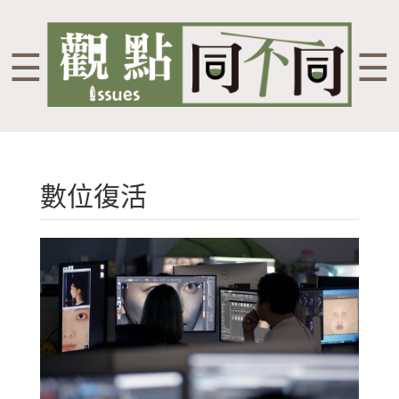
☰
☰
數位復活