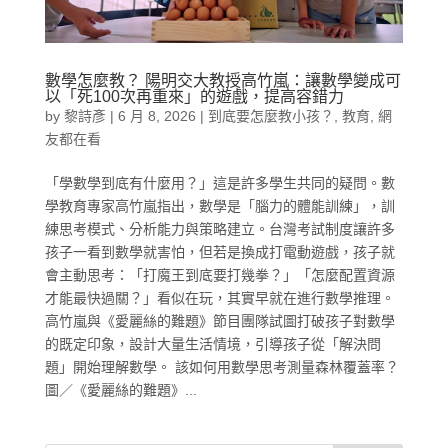
數學怎麼教？ 陽明交大教授高竹嵐：讓數學變成可
以「死100次再重來」的遊戲，提高容錯力
by
黎詩彥
|
6 月 8, 2026
|
到底要怎麼教小孩？
,
教育
,
網
友都在看
「學數學到底有什麼用？」這是許多學生共同的疑問。數
學教育專家高竹嵐指出，數學是「腦力的體能訓練」，訓
練思考模式、分析能力與策略建立。台灣考試制度讓許多
孩子一看到數學就害怕，但若是換成打電動遊戲，孩子就
會主動思考：「打魔王到底要打幾拳？」「怎麼配置資源
才能最快過關？」看似在玩，其實早就在進行數學推理。
高竹嵐與《愛麗絲的難題》節目團隊試圖打破孩子對數學
的既定印象，設計大量生活情境，引導孩子從「解決問
題」開始理解數學。 該如何用數學思考測量森林覆蓋率？
圖／《愛麗絲的難題》...