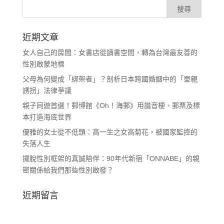
近期文章
女人自己的房間：女書店從讀書空間，轉為台灣最友善的
性別啟蒙地標
父母為何變成「綁架者」？剖析日本跨國婚姻中的「單親
誘拐」法律爭議
親子同遊首選！郵博館《Oh！海郵》用諧音梗、郵票及標
本打造海底世界
優雅的女士從不低頭：高一生之女高菊花，被國家監控的
失落人生
擺脫性別框架的真誠陪伴：90年代新宿「ONNABE」的親
密關係給我們那些性別啟發？
近期留言