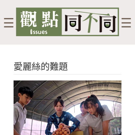
☰
☰
愛麗絲的難題