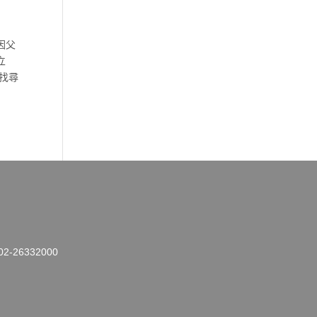
因父
立
找尋
26332000