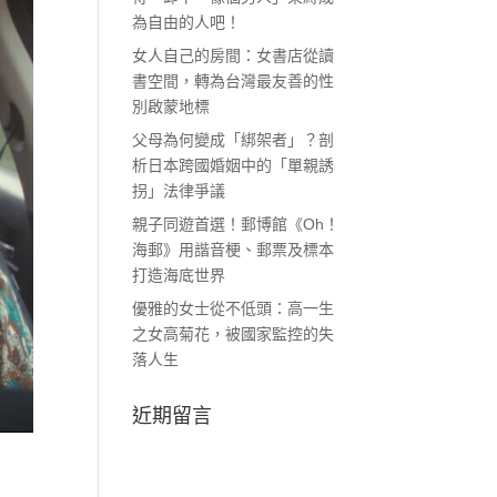
為自由的人吧！
女人自己的房間：女書店從讀
書空間，轉為台灣最友善的性
別啟蒙地標
父母為何變成「綁架者」？剖
析日本跨國婚姻中的「單親誘
拐」法律爭議
親子同遊首選！郵博館《Oh！
海郵》用諧音梗、郵票及標本
打造海底世界
優雅的女士從不低頭：高一生
之女高菊花，被國家監控的失
落人生
近期留言