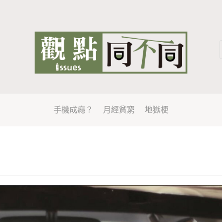
手機成癮？
月經貧窮
地獄梗