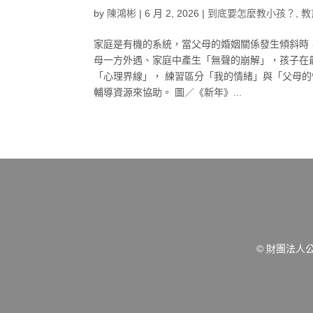
by
陳鴻彬
|
6 月 2, 2026
|
到底要怎麼教小孩？
,
教
家庭是有機的系統，當父母的婚姻關係發生傾斜時
母一方外遇、家庭中產生「無聲的崩解」，孩子在
「心理界線」， 練習區分「我的情緒」與「父母
輔導資源來協助。 圖／《新年》...
© 財團法人公