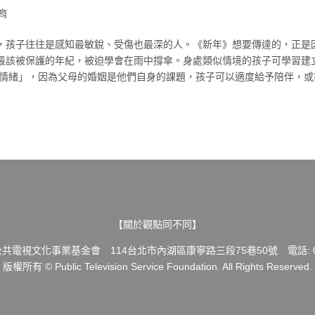
育
，孩子往往是感知最敏銳、受傷也最深的人。《新年》想要傳達的，正是
最該被保護的年紀，被迫學會在雨中撐傘。身處類似情境的孩子可學習建
的情緒」，因為父母的婚姻是他們自身的課題，孩子可以適度給予陪伴，或
【關於觀點同不同】
共電視文化事業基金會 114台北市內湖區康寧路三段75巷50號 電話: 02-
版權所有 © Public Television Service Foundation. All Rights Reserved.