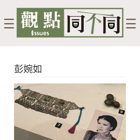
☰
☰
彭婉如