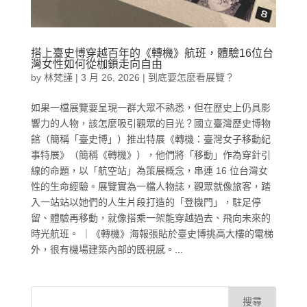
搭上臺史博穿越百年的《轉機》航班，體驗16位台
灣女性如何從枷鎖走向自由
by
林梵謹
|
3 月 26, 2026
|
到底要怎麼看展覽？
如果一檔展覽要呈現一群大眾不熟悉，但在歷史上仍具影
響力的人物，該怎麼吸引觀眾的目光？國立臺灣歷史博物
館（簡稱「臺史博」）推出特展《轉機：臺灣女子移動紀
事特展》（簡稱《轉機》），他們將「移動」作為穿針引
線的命題，以「航空站」為策展概念，串連 16 位台灣女
性的生命經驗。展覽實為一檔人物誌，觀眾就像旅客，踏
入一站站以她們的人生片段打造的「登機門」，駐足停
留、體驗再移動，就像搭乘一架能穿越過去、飛向未來的
時光航班。 ｜《轉機》海報張貼於臺史博挑高大樓的電梯
外，很有機場建築內部的既視感。...