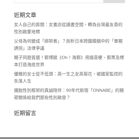
近期文章
女人自己的房間：女書店從讀書空間，轉為台灣最友善的
性別啟蒙地標
父母為何變成「綁架者」？剖析日本跨國婚姻中的「單親
誘拐」法律爭議
親子同遊首選！郵博館《Oh！海郵》用諧音梗、郵票及標
本打造海底世界
優雅的女士從不低頭：高一生之女高菊花，被國家監控的
失落人生
擺脫性別框架的真誠陪伴：90年代新宿「ONNABE」的親
密關係給我們那些性別啟發？
近期留言