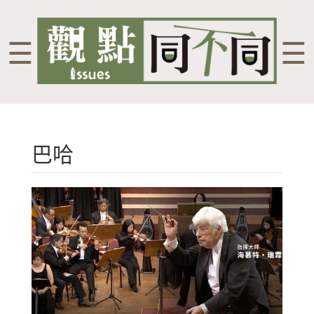
☰
☰
巴哈