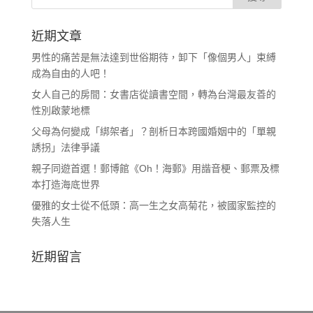
近期文章
男性的痛苦是無法達到世俗期待，卸下「像個男人」束縛
成為自由的人吧！
女人自己的房間：女書店從讀書空間，轉為台灣最友善的
性別啟蒙地標
父母為何變成「綁架者」？剖析日本跨國婚姻中的「單親
誘拐」法律爭議
親子同遊首選！郵博館《Oh！海郵》用諧音梗、郵票及標
本打造海底世界
優雅的女士從不低頭：高一生之女高菊花，被國家監控的
失落人生
近期留言