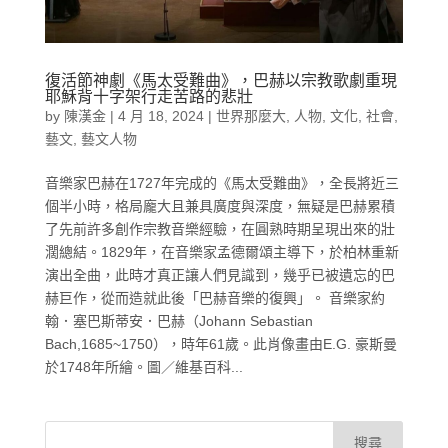
復活節神劇《馬太受難曲》，巴赫以宗教歌劇重現
耶穌背十字架行走苦路的悲壯
by
陳漢金
|
4 月 18, 2024
|
世界那麼大
,
人物
,
文化
,
社會
,
藝文
,
藝文人物
音樂家巴赫在1727年完成的《馬太受難曲》，全長將近三
個半小時，格局龐大且兼具廣度與深度，無疑是巴赫累積
了先前許多創作宗教音樂經驗，在圓熟時期呈現出來的壯
濶總結。1829年，在音樂家孟德爾頌主導下，於柏林重新
演出全曲，此時才真正讓人們見識到，幾乎已被遺忘的巴
赫巨作，從而造就此後「巴赫音樂的復興」。 音樂家約
翰．塞巴斯蒂安．巴赫（Johann Sebastian
Bach,1685~1750），時年61歲。此肖像畫由E.G. 豪斯曼
於1748年所繪。圖／維基百科...